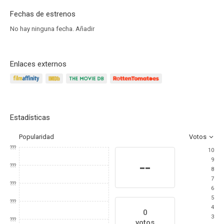
Fechas de estrenos
No hay ninguna fecha.
Añadir
Enlaces externos
Estadísticas
Popularidad
Votos
???
10
9
--
???
8
7
???
6
5
???
4
0
3
???
votos