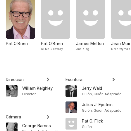
Pat O'Brien
Pat O'Brien
James Melton
Jean Muir
Al McGillevray
Jan King
Nora Wyman
Dirección
Escritura
William Keighley
Jerry Wald
Director
Guión, Guión Adaptado
Julius J. Epstein
Guión, Guión Adaptado
Cámara
Pat C. Flick
George Barnes
Guión