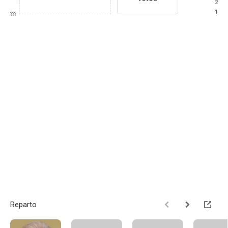
2
1
???
Reparto