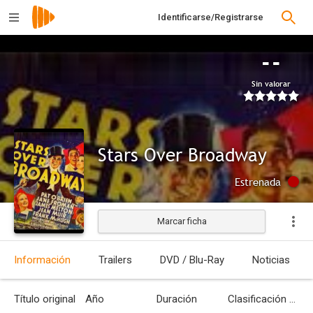
Identificarse/Registrarse
--
Sin valorar
Stars Over Broadway
Estrenada
Marcar ficha
Información
Trailers
DVD / Blu-Ray
Noticias
Título original
Año
Duración
Clasificación por edades