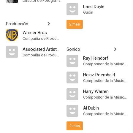
Director de Fotografía
Laird Doyle
Guión
Producción
2 más
Warner Bros
Compañía de Produccion
Associated Artists Productions [USA]
Sonido
Compañía de Produccion
Ray Heindorf
Compositor de la Música Original
Heinz Roemheld
Compositor de la Música Original
Harry Warren
Compositor de la Música Original
Al Dubin
Compositor de la Música Original
1 más