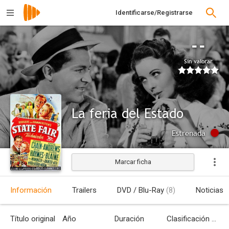
Identificarse/Registrarse
--
Sin valorar
La feria del Estado
Estrenada
Marcar ficha
Información
Trailers
DVD / Blu-Ray
(8)
Noticias
Título original
Año
Duración
Clasificación por edades