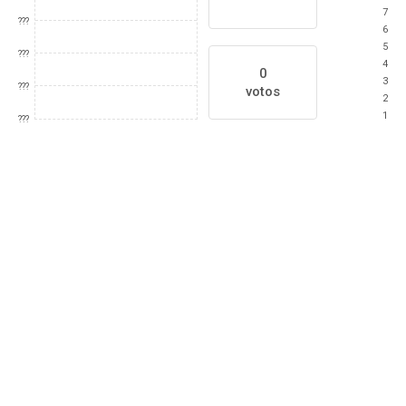
7
???
6
5
???
4
0
3
???
votos
2
1
???