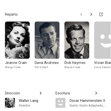
Reparto
Jeanne Crain
Dana Andrews
Dick Haymes
Vivian Bla
Margy Frake
Pat Gilbert
Wayne Frake
Emily Edwar
Dirección
Escritura
Walter Lang
Oscar Hammerstein II
Director
Guión, Guión Adaptado, Libro, Lyricist