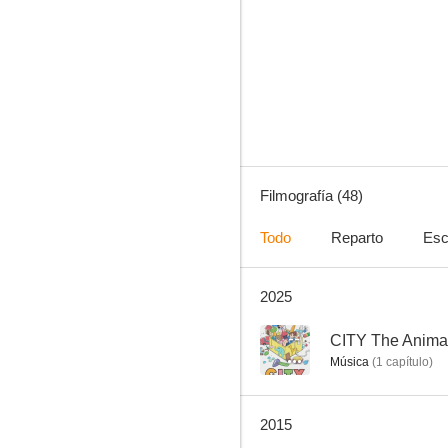
La sonrisa (Historias para no dormir)
6.5
Filmografía (48)
Todo
Reparto
Esc
2025
La última vez que vi París
--
--
CITY The Anima
Música
(
1
capítulo
)
2015