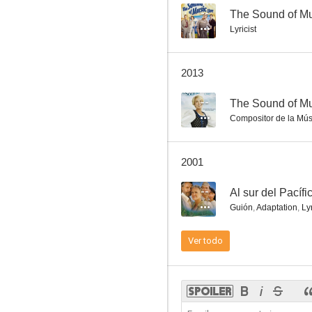
--
The Sound of Mu
Lyricist
CITY The Animation
2013
--
--
The Sound of M
Compositor de la Mús
2001
--
Al sur del Pacífi
Guión
,
Adaptation
,
Lyr
Al sur del Pacífico
Ver todo
--