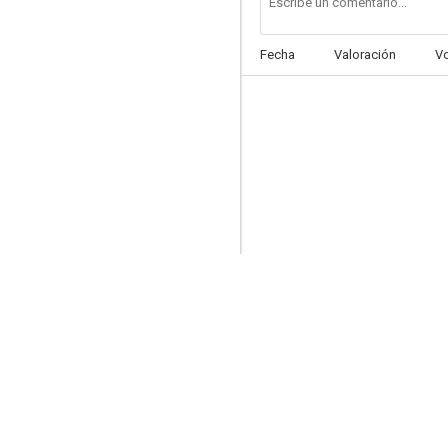
Fecha
Valoración
V
Prometidas sin novio
--
Oklahoma!
--