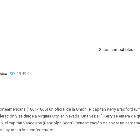
Sitios compatibles
sica:
SD
19.49 €
Norteamericana (1861-1865) un oficial de la Unión, el capitán Kerry Bradford (Er
eración y se dirige a Virginia City, en Nevada. Una vez allí, Kerry se entera de q
n, el capitán Vance Irby (Randolph Scott), tiene intención de enviar un cargam
ara ayudar a los confederados.