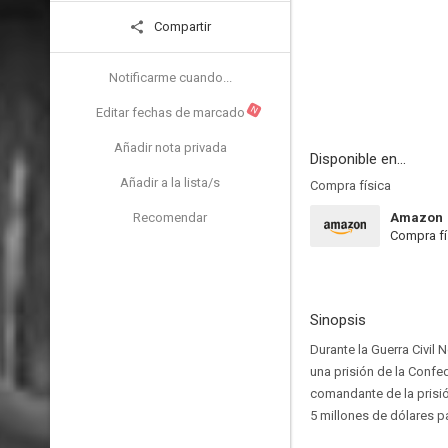
Compartir
Notificarme cuando...
N
Editar fechas de marcado
Añadir nota privada
Disponible en...
Añadir a la lista/s
Compra física
Recomendar
Amazon
Compra fí
Sinopsis
Durante la Guerra Civil 
una prisión de la Confed
comandante de la prisió
5 millones de dólares p