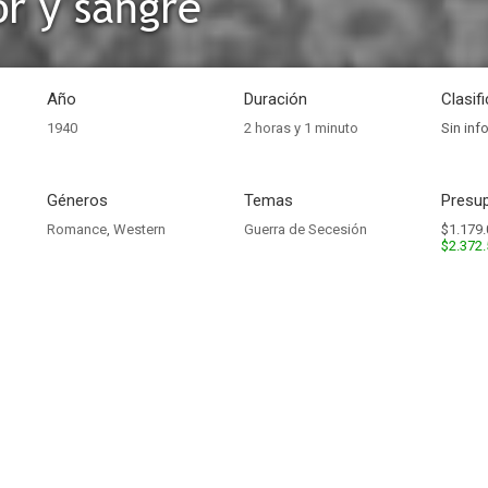
r y sangre
Año
Duración
Clasif
1940
2 horas y 1 minuto
Sin inf
Géneros
Temas
Presup
Romance
,
Western
Guerra de Secesión
$1.179.
$2.372