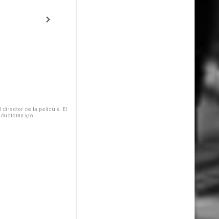
irector de la película. El
oductoras y/o