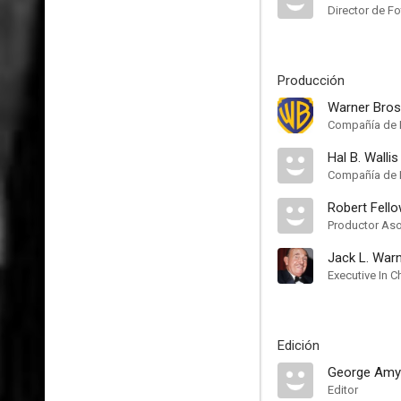
Director de Fo
Producción
Warner Bros
Compañía de 
Hal B. Wallis
Compañía de P
Robert Fell
Productor As
Jack L. War
Executive In 
Edición
George Amy
Editor