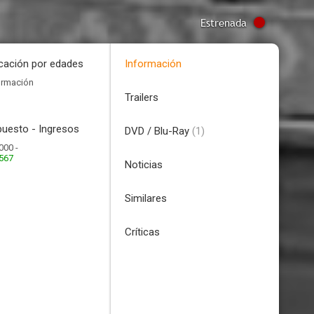
Estrenada
icación por edades
Información
ormación
Trailers
uesto - Ingresos
DVD / Blu-Ray
(1)
000 -
.567
Noticias
Similares
Críticas