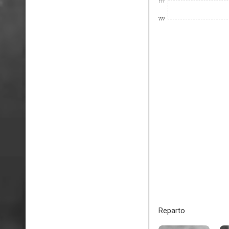
???
???
Reparto