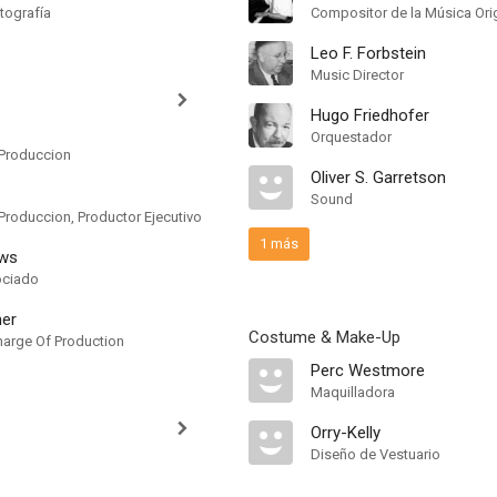
tografía
Compositor de la Música Orig
Leo F. Forbstein
Music Director
Hugo Friedhofer
Orquestador
Produccion
Oliver S. Garretson
Sound
roduccion, Productor Ejecutivo
1 más
ows
ociado
ner
Costume & Make-Up
Charge Of Production
Perc Westmore
Maquilladora
Orry-Kelly
Diseño de Vestuario