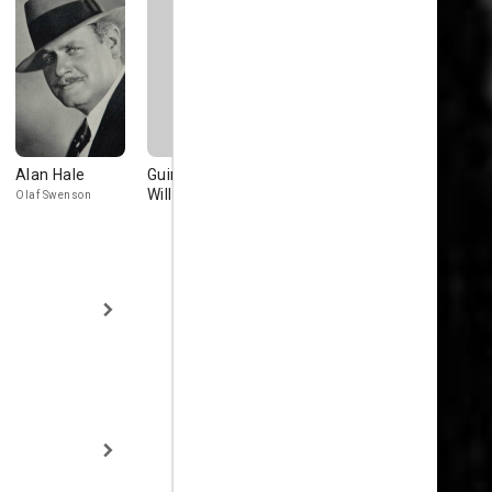
Alan Hale
Guinn 'Big Boy'
Guinn 'Big Boy'
John Litel
Williams
Williams
Olaf Swenson
Marshall
Marblehead