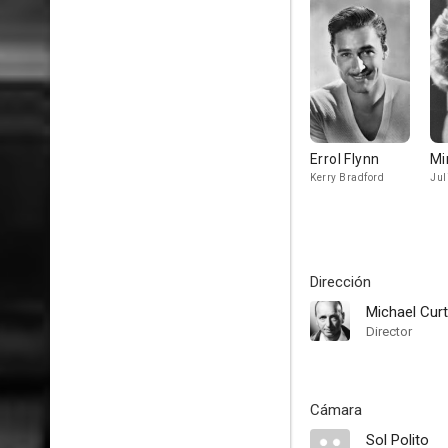
Errol Flynn
Mi
Kerry Bradford
Jul
Dirección
Michael Curt
Director
Cámara
Sol Polito