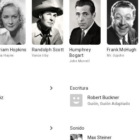
riam Hopkins
Randolph Scott
Humphrey
Frank McHugh
Bogart
ia Hayne
Vance Irby
Mr. Upjohn
John Murrell
Escritura
iz
Robert Buckner
Guión, Guión Adaptado
Sonido
Max Steiner