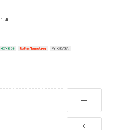
ñadir
--
0