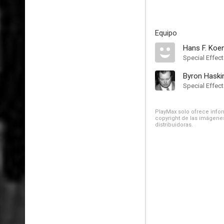
Equipo
Hans F. Ko
Special Effec
Byron Haski
Special Effec
PlayMax solo ofrece inform
copyright de las imágenes
distribuidoras.