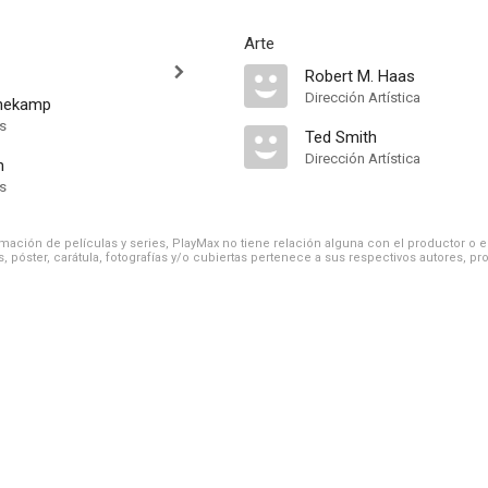
Arte
Robert M. Haas
Dirección Artística
enekamp
ts
Ted Smith
Dirección Artística
n
ts
ación de películas y series, PlayMax no tiene relación alguna con el productor o el d
, póster, carátula, fotografías y/o cubiertas pertenece a sus respectivos autores, pr