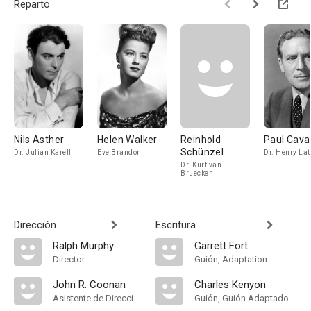
Reparto
Nils Asther
Helen Walker
Reinhold
Paul Cav
Schünzel
Dr. Julian Karell
Eve Brandon
Dr. Henry La
Dr. Kurt van
Bruecken
Dirección
Escritura
Ralph Murphy
Garrett Fort
Director
Guión, Adaptation
John R. Coonan
Charles Kenyon
Asistente de Dirección
Guión, Guión Adaptado