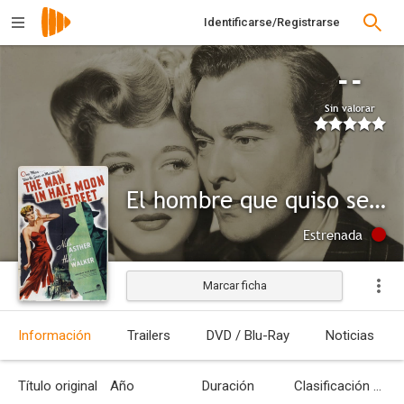
Identificarse/Registrarse
--
Sin valorar
El hombre que quiso ser Dios
Estrenada
Marcar ficha
Información
Trailers
DVD / Blu-Ray
Noticias
Título original
Año
Duración
Clasificación por edades