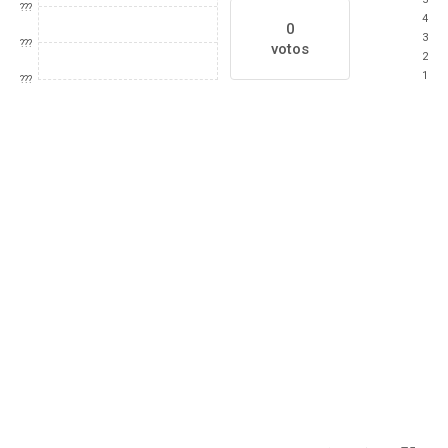
???
4
0
3
???
votos
2
1
???