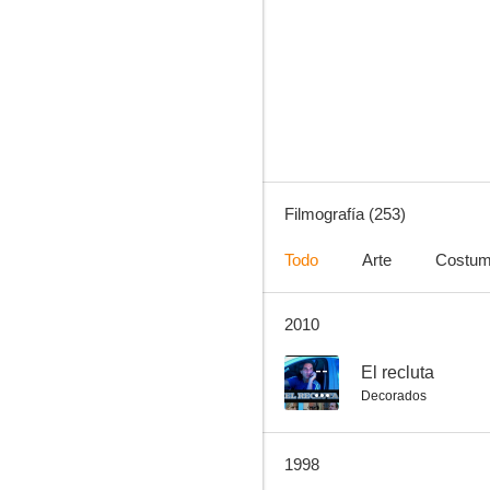
Sabrina
7.9
Filmografía (253)
Todo
Arte
Costum
2010
Atrapa a un ladrón
10
--
El recluta
Decorados
1998