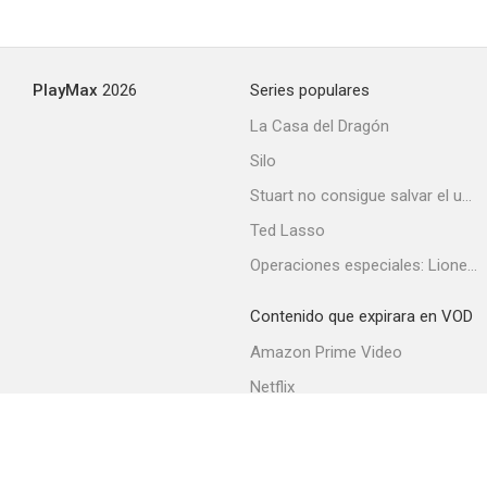
Las joyas de la familia
PlayMax
2026
Series populares
6.0
La Casa del Dragón
Silo
Stuart no consigue salvar el universo
Ted Lasso
Operaciones especiales: Lioness
Contenido que expirara en VOD
El terror de las chicas
Amazon Prime Video
6.0
Netflix
Filmin
Movistar+