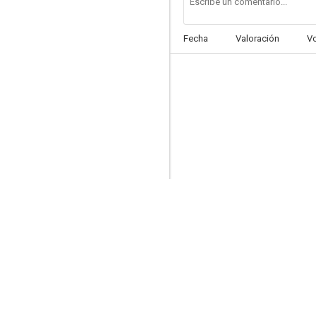
Fecha
Valoración
V
Cintia
7.9
Duelo de titanes
7.4