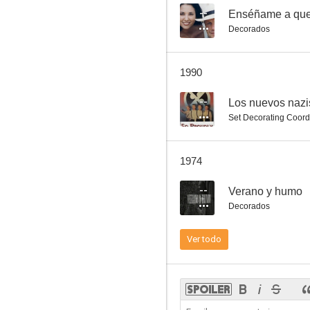
--
Enséñame a que
Decorados
Hazme cosquillas
1990
10
--
Los nuevos nazi
Set Decorating Coord
1974
--
Verano y humo
Decorados
El barrio contra mí
Ver todo
8.0