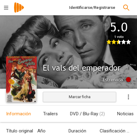
Identificarse/Registrarse
5.0
1 voto
El vals del emperador
Estrenada
Marcar ficha
Información
Trailers
DVD / Blu-Ray
(2)
Noticias
Título original
Año
Duración
Clasificación por edades