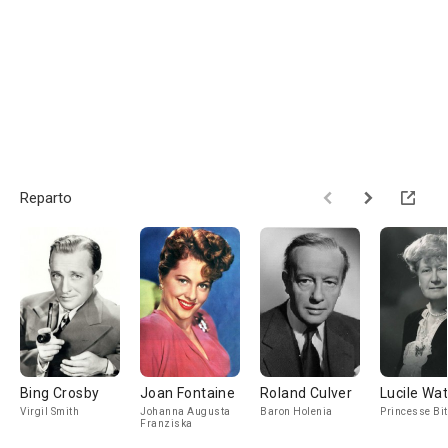
Reparto
Bing Crosby
Joan Fontaine
Roland Culver
Lucile Wa
Virgil Smith
Johanna Augusta
Baron Holenia
Princesse Bi
Franziska