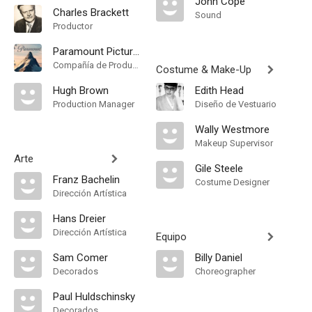
John Cope
Charles Brackett
Sound
Productor
Paramount Pictures
Compañía de Produccion
Costume & Make-Up
Hugh Brown
Edith Head
Production Manager
Diseño de Vestuario
Wally Westmore
Makeup Supervisor
Arte
Gile Steele
Franz Bachelin
Costume Designer
Dirección Artística
Hans Dreier
Dirección Artística
Equipo
Sam Comer
Billy Daniel
Decorados
Choreographer
Paul Huldschinsky
Decorados