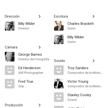
Dirección
Escritura
Billy Wilder
Charles Brackett
Director
Guión
Billy Wilder
Guión
Cámara
George Barnes
Director de Fotografía
Sonido
Ed Henderson
Troy Sanders
Still Photographer
Compositor de la Música Original
Fred True
Victor Young
Grip
Compositor de la Música Original
Stanley Cooley
Sound
Producción