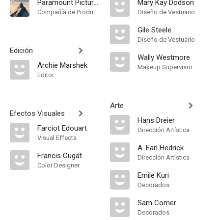
Paramount Pictures
Mary Kay Dodson
Compañía de Produccion
Diseño de Vestuario
Gile Steele
Diseño de Vestuario
Edición
Wally Westmore
Archie Marshek
Makeup Supervisor
Editor
Arte
Efectos Visuales
Hans Dreier
Farciot Edouart
Dirección Artística
Visual Effects
A. Earl Hedrick
Francis Cugat
Dirección Artística
Color Designer
Emile Kuri
Decorados
Sam Comer
Decorados