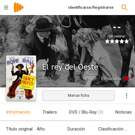
Identificarse/Registrarse
--
Sin valorar
El rey del Oeste
Estrenada
Marcar ficha
Información
Trailers
DVD / Blu-Ray
(3)
Noticias
Título original
Año
Duración
Clasificación por edades