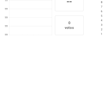
--
???
8
7
???
6
5
???
4
0
3
???
votos
2
1
???