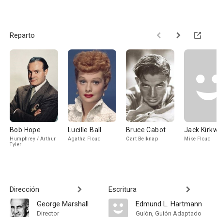
Reparto
Bob Hope
Lucille Ball
Bruce Cabot
Jack Kirk
Humphrey / Arthur
Agatha Floud
Cart Belknap
Mike Floud
Tyler
Dirección
Escritura
George Marshall
Edmund L. Hartmann
Director
Guión, Guión Adaptado