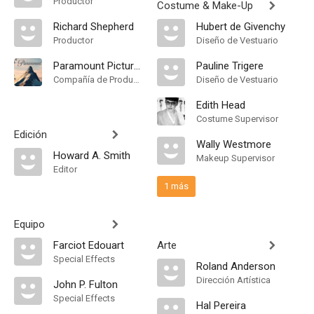
Productor
Costume & Make-Up
Richard Shepherd
Hubert de Givenchy
Productor
Diseño de Vestuario
Paramount Pictures
Pauline Trigere
Compañía de Produccion
Diseño de Vestuario
Edith Head
Costume Supervisor
Edición
Wally Westmore
Howard A. Smith
Makeup Supervisor
Editor
1 más
Equipo
Farciot Edouart
Arte
Special Effects
Roland Anderson
Dirección Artística
John P. Fulton
Special Effects
Hal Pereira