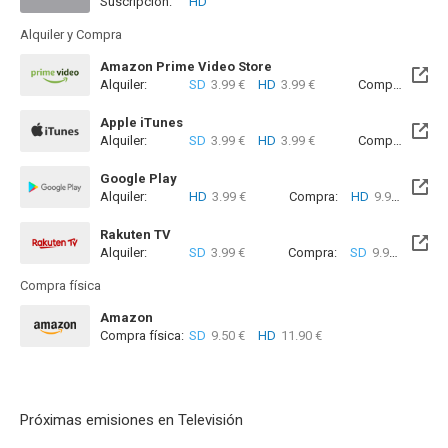
Suscripción:
HD
Próximamente. A partir del Mar, 15 Sep 2026 (En 1 mes)
Alquiler y Compra
Amazon Prime Video Store
Alquiler:
SD
3.99 €
HD
3.99 €
Compra:
SD
7
Apple iTunes
Alquiler:
SD
3.99 €
HD
3.99 €
Compra:
SD
7
Google Play
Alquiler:
HD
3.99 €
Compra:
HD
9.99 €
Rakuten TV
Alquiler:
SD
3.99 €
Compra:
SD
9.99 €
Compra física
Amazon
Compra física:
SD
9.50 €
HD
11.90 €
Próximas emisiones en Televisión