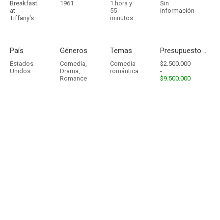
Breakfast
1961
1 hora y
Sin
at
55
información
Tiffany's
minutos
País
Géneros
Temas
Presupuesto - Ingresos
Estados
Comedia
,
Comedia
$2.500.000
Unidos
Drama
,
romántica
-
Romance
$9.500.000