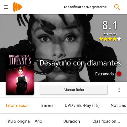
Identificarse/Registrarse
8.1
291 votos
Desayuno con diamantes
Estrenada
Marcar ficha
Información
Trailers
DVD / Blu-Ray
(16)
Noticias
Título original
Año
Duración
Clasificación por edades