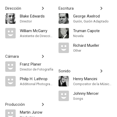
Dirección
Escritura
Blake Edwards
George Axelrod
Director
Guión, Guión Adaptado
William McGarry
Truman Capote
Asistente de Dirección
Novela
Richard Mueller
Other
Cámara
Franz Planer
Director de Fotografía
Sonido
Philip H. Lathrop
Henry Mancini
Additional Photography
Compositor de la Música Original, Songs
Johnny Mercer
Songs
Producción
Martin Jurow