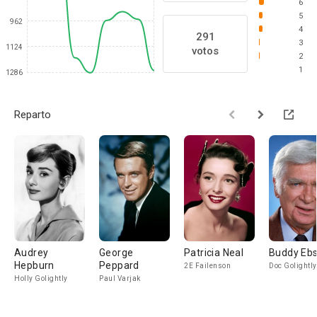
6
5
962
4
291
3
1124
votos
2
1
1286
Reparto
Audrey
George
Patricia Neal
Buddy Eb
Hepburn
Peppard
2E Failenson
Doc Golightly
Holly Golightly
Paul Varjak