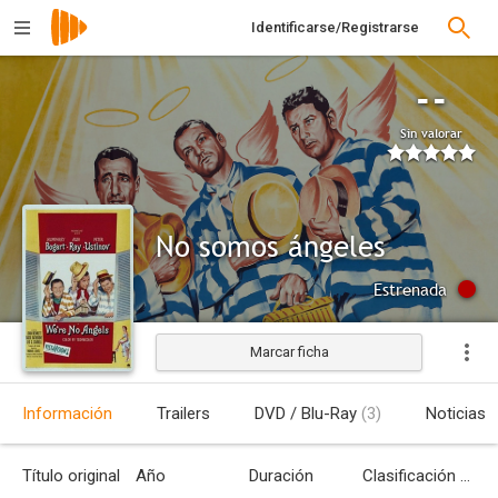
Identificarse/Registrarse
--
Sin valorar
No somos ángeles
Estrenada
Marcar ficha
Información
Trailers
DVD / Blu-Ray
(3)
Noticias
Título original
Año
Duración
Clasificación por edades