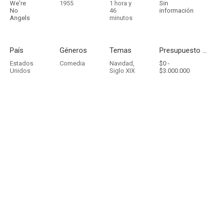
We're
1955
1 hora y
Sin
No
46
información
Angels
minutos
País
Géneros
Temas
Presupuesto - Ingresos
Estados
Comedia
Navidad
,
$0 -
Unidos
Siglo XIX
$3.000.000