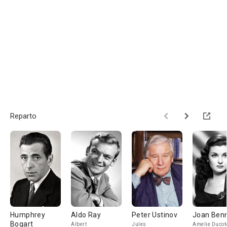
Reparto
Humphrey
Aldo Ray
Peter Ustinov
Joan Ben
Bogart
Albert
Jules
Amelie Ducot