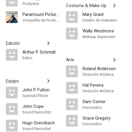
Productor
Costume & Make-Up
Paramount Pictures
Mary Grant
Compañía de Produccion
Diseño de Vestuario
Wally Westmore
Makeup Supervisor
Edición
Arthur P. Schmidt
Editor
Arte
Roland Anderson
Dirección Artística
Equipo
Hal Pereira
John P. Fulton
Dirección Artística
Special Effects
Sam Comer
John Cope
Decorados
Sound Recordist
Grace Gregory
Hugo Grenzbach
Decorados
Sound Recordist