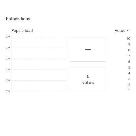
Estadísticas
Popularidad
Votos
???
10
9
--
???
8
7
???
6
5
???
4
0
3
???
votos
2
1
???