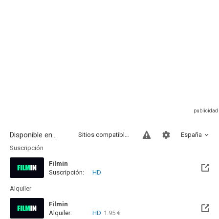
Disponible en...
Sitios compatibles
España
Suscripción
Filmin
Suscripción:
HD
Disponible hasta el Mar, 29 Sep 2026 (Queda 1 mes)
Alquiler
Filmin
Alquiler:
HD
1.95 €
Disponible hasta el Mar, 29 Sep 2026 (Queda 1 mes)