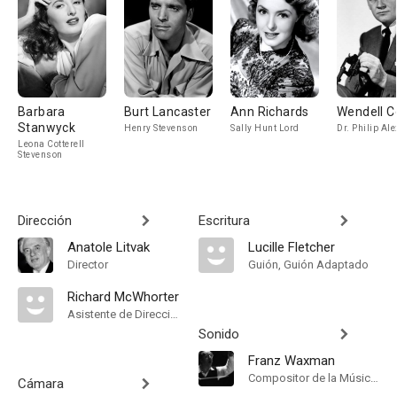
Barbara
Burt Lancaster
Ann Richards
Wendell C
Stanwyck
Henry Stevenson
Sally Hunt Lord
Dr. Philip Al
Leona Cotterell
Stevenson
Dirección
Escritura
Anatole Litvak
Lucille Fletcher
Director
Guión, Guión Adaptado
Richard McWhorter
Asistente de Dirección
Sonido
Franz Waxman
Compositor de la Música Original
Cámara