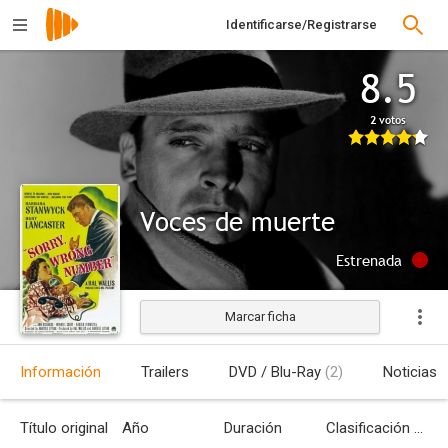
Identificarse/Registrarse
8.5
2 votos
Voces de muerte
Estrenada
Marcar ficha
Información
Trailers
DVD / Blu-Ray
(2)
Noticias
Título original
Año
Duración
Clasificación por edades