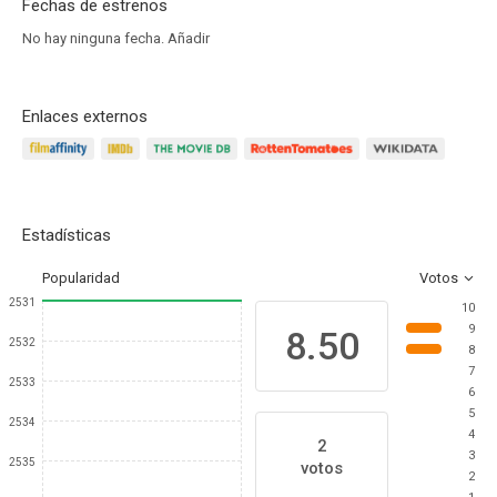
Fechas de estrenos
No hay ninguna fecha.
Añadir
Enlaces externos
Estadísticas
Popularidad
Votos
2531
10
9
8.50
2532
8
7
2533
6
5
2534
4
2
3
2535
votos
2