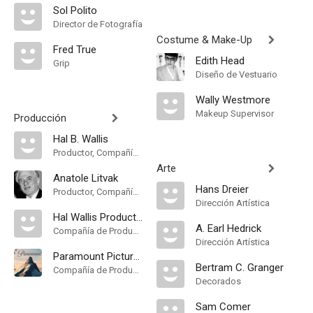
Sol Polito
Director de Fotografía
Costume & Make-Up
Fred True
Edith Head
Grip
Diseño de Vestuario
Wally Westmore
Makeup Supervisor
Producción
Hal B. Wallis
Productor, Compañía de Produccion
Arte
Anatole Litvak
Hans Dreier
Productor, Compañía de Produccion
Dirección Artística
Hal Wallis Productions
A. Earl Hedrick
Compañía de Produccion
Dirección Artística
Paramount Pictures
Bertram C. Granger
Compañía de Produccion
Decorados
Sam Comer