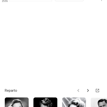
1
2536
Reparto