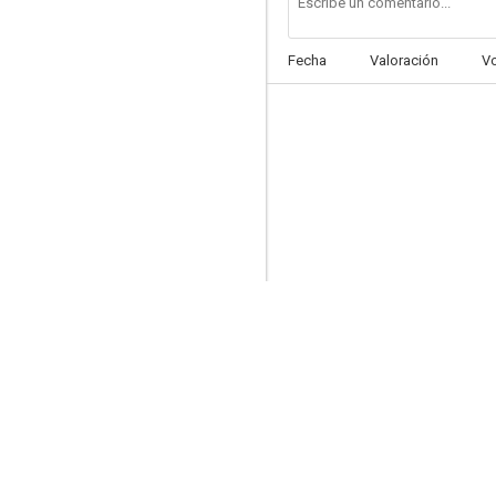
Fecha
Valoración
V
Agente confidencial
5.8
Las aventuras de Sherlock Holmes (Sherlock Holmes contra Moriarty)
5.1