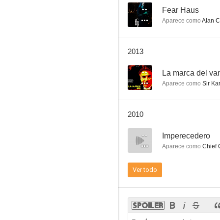
--
Fear Haus
Aparece como
Alan C
El hombre y el monstruo
2013
6.3
--
La marca del va
Aparece como
Sir Kar
2010
--
Imperecedero
Aparece como
Chief 
La princesita
Ver todo
6.0