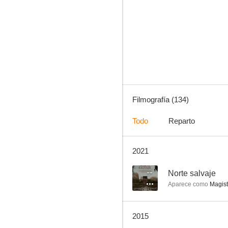
El hombre invisible
7.0
Filmografía (134)
Todo
Reparto
2021
El hombre atrapado
6.5
--
Norte salvaje
Aparece como
Magist
2015