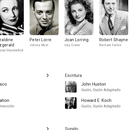
raldine
Peter Lorre
Joan Lorring
Robert Shayne
tzgerald
Johnny West
Icey Crane
Bertram Fallon
stal Shackleford
Escritura
esco
John Huston
Guión, Guión Adaptado
ahon
Howard E. Koch
Dirección
Guión, Guión Adaptado
Sonido