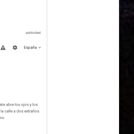
España
te abre los ojos y los
 la calle a dos extraños
no.