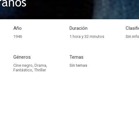
raños
Año
Duración
Clasif
1946
1 hora y 32 minutos
Sin inf
Géneros
Temas
Cine negro
,
Drama
,
Sin temas
Fantástico
,
Thriller