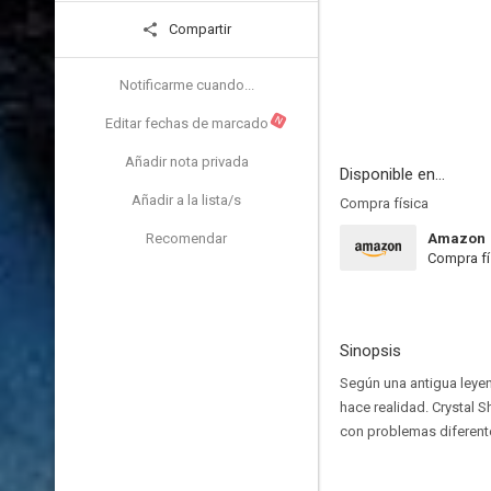
Compartir
Notificarme cuando...
N
Editar fechas de marcado
Añadir nota privada
Disponible en...
Añadir a la lista/s
Compra física
Recomendar
Amazon
Compra fí
Sinopsis
Según una antigua leyen
hace realidad. Crystal S
con problemas diferente