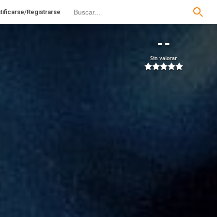
tificarse/Registrarse
--
Sin valorar