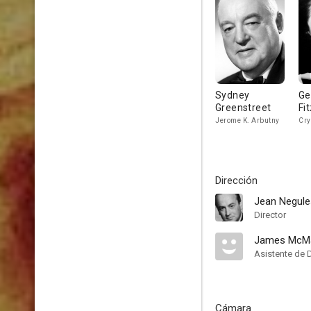
Sydney
Ge
Greenstreet
Fi
Jerome K. Arbutny
Cry
Dirección
Jean Negul
Director
James McM
Asistente de 
Cámara