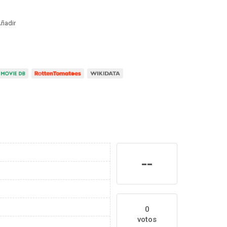
ñadir
--
0
votos