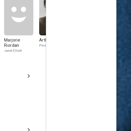
Marjorie
Arthur Shields
Rosalind Ivan
John Alvin
Riordan
Prosecutor
Lady Rhea Beladon
Junior Clerk
Janet Elliott