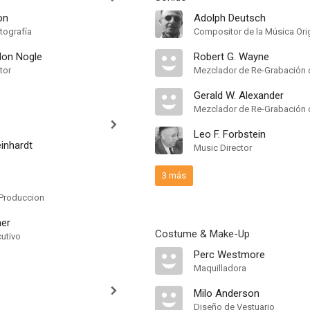
on
Adolph Deutsch
tografía
Compositor de la Música Orig
don Nogle
Robert G. Wayne
tor
Mezclador de Re-Grabación 
Gerald W. Alexander
Mezclador de Re-Grabación 
Leo F. Forbstein
inhardt
Music Director
3 más
Produccion
ner
Costume & Make-Up
cutivo
Perc Westmore
Maquilladora
Milo Anderson
Diseño de Vestuario