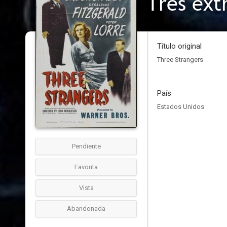
Tres ext
Título original
Three Strangers
País
Estados Unidos
Pendiente
Favorita
Vista
Abandonada