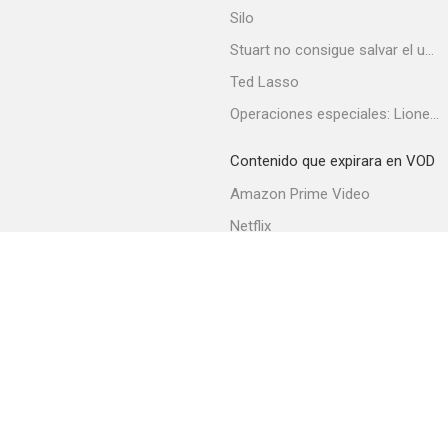
Silo
Stuart no consigue salvar el universo
Ted Lasso
Operaciones especiales: Lioness
Wine, Women and Horses
--
Contenido que expirara en VOD
Amazon Prime Video
Netflix
Filmin
Movistar+
Movistar+ Fibra
That Little Band of Gold