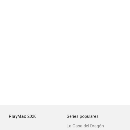
Our Wife
--
Little Nellie Kelly
--
PlayMax
2026
Series populares
La Casa del Dragón