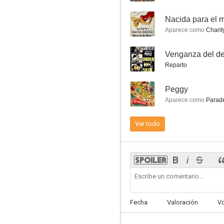
--
Nacida para el 
Aparece como
Charity
--
Venganza del de
Me casé con una bruja
Reparto
6.0
--
Peggy
Aparece como
Parade
Ver todo
Las fronteras del crimen
6.0
Fecha
Valoración
V