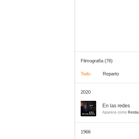
Gilda
8.5
Filmografía (76)
Todo
Reparto
2020
La máscara de Dimitrios
8.0
--
En las redes
Aparece como
Restau
1966