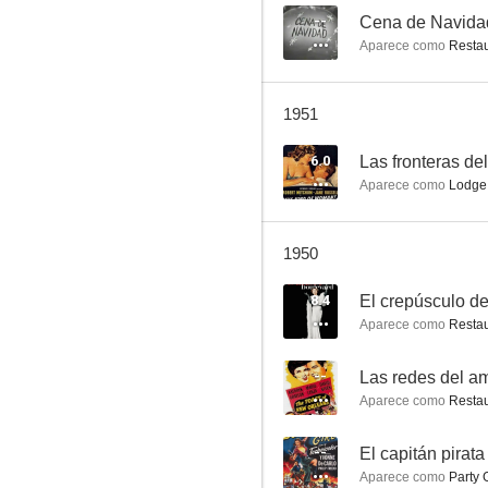
--
Cena de Navida
Aparece como
Restau
El amor llamó dos veces
1951
7.5
6.0
Las fronteras de
Aparece como
Lodge 
1950
8.4
El crepúsculo de
Aparece como
Restau
Camino de Santa Fe
--
Las redes del a
7.0
Aparece como
Restau
--
El capitán pirata
Aparece como
Party 