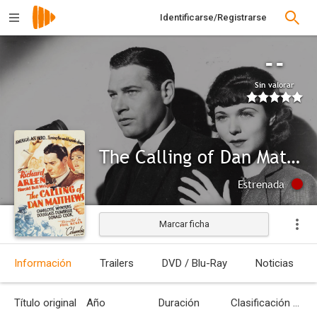
Identificarse/Registrarse
--
Sin valorar
The Calling of Dan Matthews
Estrenada
Marcar ficha
Información
Trailers
DVD / Blu-Ray
Noticias
Título original
Año
Duración
Clasificación por edades