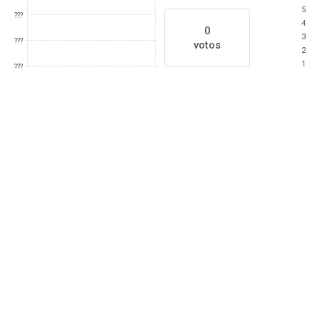
5
???
4
0
3
???
votos
2
1
???