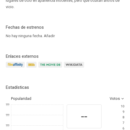
lugares de ocio en apariencia inocentes, pero que ocultan antros de
vicio.
Fechas de estrenos
No hay ninguna fecha.
Añadir
Enlaces externos
Estadísticas
Popularidad
Votos
???
10
9
--
???
8
7
???
6