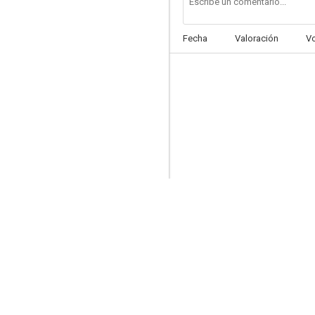
Fecha
Valoración
V
Johnny Reno
--
Rebelión apache
--