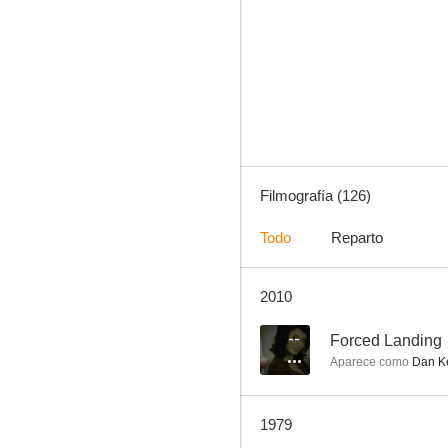
La fuerza de la ley
6.0
Filmografía (126)
Todo
Reparto
2010
Tomahawk rojo
--
--
Forced Landing
Aparece como
Dan Ke
1979