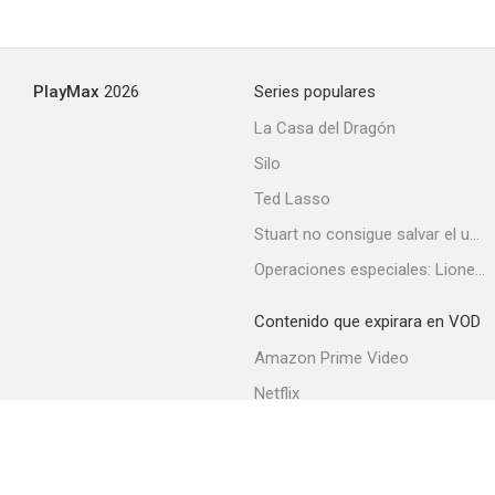
Aerial Gunner
PlayMax
2026
Series populares
--
La Casa del Dragón
Silo
Ted Lasso
Stuart no consigue salvar el universo
Operaciones especiales: Lioness
Contenido que expirara en VOD
Torpedo Boat
Amazon Prime Video
--
Netflix
Filmin
Movistar+