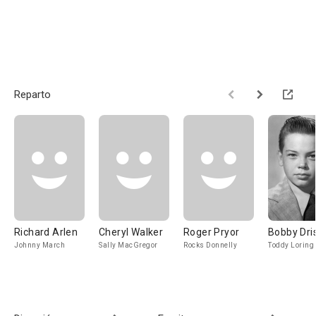
Reparto
Richard Arlen
Cheryl Walker
Roger Pryor
Bobby Dris
Johnny March
Sally MacGregor
Rocks Donnelly
Toddy Loring