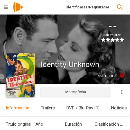
Identificarse/Registrarse
--
Sin valorar
Identity Unknown
Estrenada
Marcar ficha
Información
Trailers
DVD / Blu-Ray
(3)
Noticias
Título original
Año
Duración
Clasificación por edades