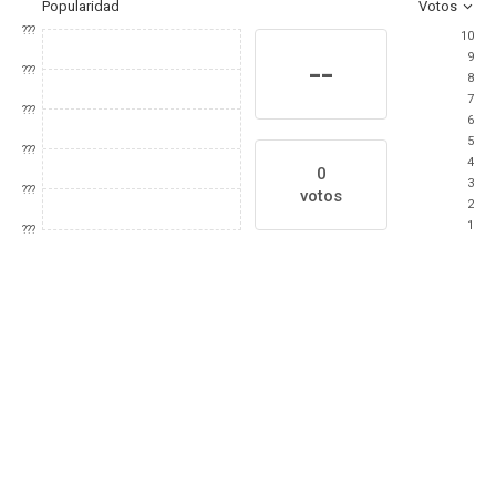
Popularidad
Votos
???
10
9
--
???
8
7
???
6
5
???
4
0
3
???
votos
2
1
???