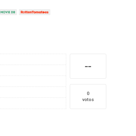
--
0
votos