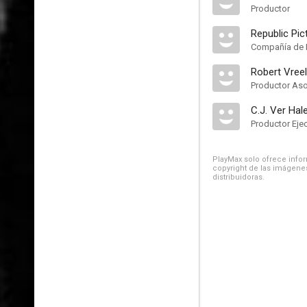
Productor
Republic Pic
Compañía de 
Robert Vree
Productor As
C.J. Ver Hale
Productor Eje
PlayMax solo ofrece inform
copyright de las imágenes
distribuidoras.