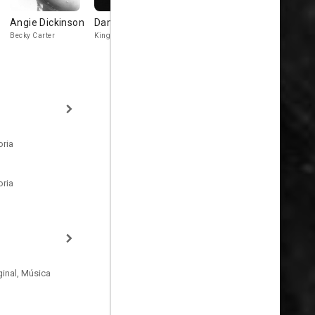
Angie Dickinson
Damian O'Flynn
Irving Bacon
Tom Hubba
Becky Carter
Kingsley
Doc Carter
Grundy
oria
oria
inal, Música