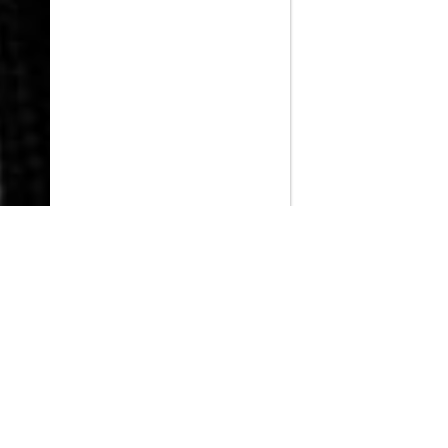
PlayMax
2026
Series populares
La Casa del Dragón
Silo
Ted Lasso
Stuart no consigue salvar el universo
Operaciones especiales: Lioness