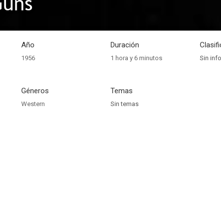
Guns
Año
Duración
Clasif
1956
1 hora y 6 minutos
Sin inf
Géneros
Temas
Western
Sin temas