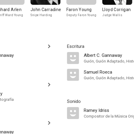
chard Arlen
John Carradine
Faron Young
Lloyd Corrigan
riff Ward Young
Snipe Harding
Deputy Faron Young
Judge Wallis
Escritura
annaway
Albert C. Gannaway
Guión, Guión Adaptado, Hist
Samuel Roeca
Guión, Guión Adaptado, Hist
ey
tografía
Sonido
Ramey Idriss
Compositor de la Música Orig
annaway