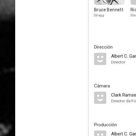
Bruce Bennett
Ri
Stragg
She
Dirección
Albert C. G
Director
Cámara
Clark Rams
Director de Fo
Producción
Albert C. G