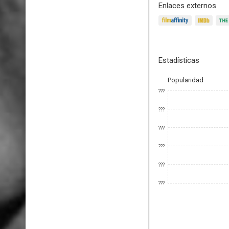
Enlaces externos
Estadísticas
Popularidad
???
???
???
???
???
???