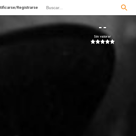
tificarse/Registrarse
--
Sin valorar