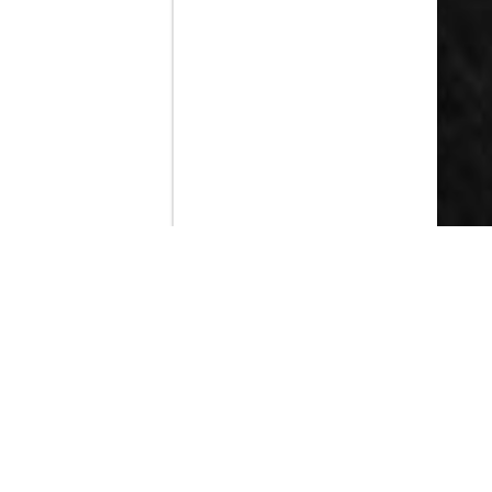
Contenido que expirara en VOD
Amazon Prime Video
Netflix
Filmin
Movistar+
Movistar+ Fibra