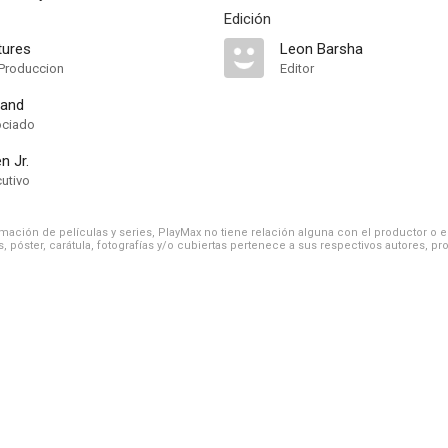
Edición
tures
Leon Barsha
Produccion
Editor
land
ociado
n Jr.
cutivo
ación de películas y series, PlayMax no tiene relación alguna con el productor o el d
, póster, carátula, fotografías y/o cubiertas pertenece a sus respectivos autores, pr