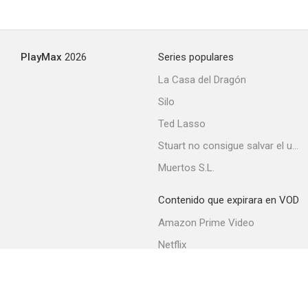
Rumbo al cielo
PlayMax
2026
Series populares
--
La Casa del Dragón
Silo
Ted Lasso
Stuart no consigue salvar el universo
Muertos S.L.
Contenido que expirara en VOD
The Man I Love
Amazon Prime Video
--
Netflix
Filmin
Movistar+