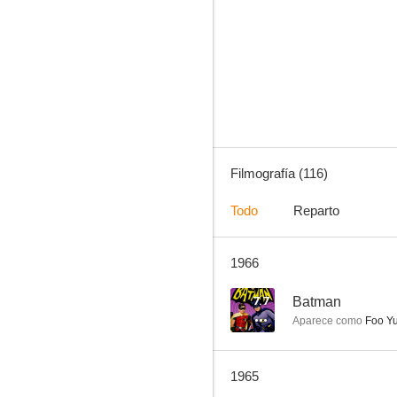
Mister Ed
7.7
Filmografía (116)
Todo
Reparto
1966
Batman
7.0
7.7
Batman
Aparece como
Foo Y
1965