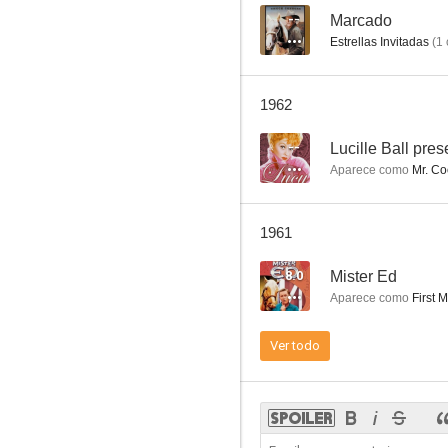
--
Marcado
Estrellas Invitadas
(
1
A través de la noche
1962
6.5
--
Lucille Ball pres
Aparece como
Mr. Co
1961
8.0
Mister Ed
Aparece como
First 
Te quiero, Lucy
Ver todo
6.0