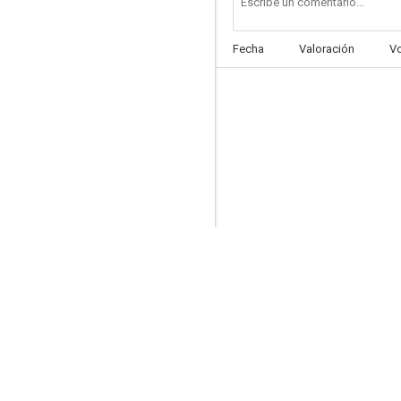
Fecha
Valoración
V
Batallón de construcción
5.0
La mujer marcada
--