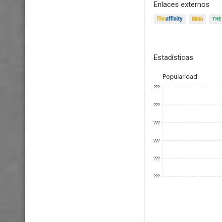
Enlaces externos
Estadísticas
Popularidad
???
???
???
???
???
???