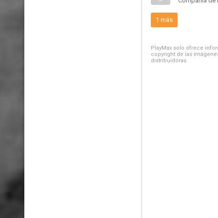
Compañía de 
1 más
PlayMax solo ofrece inform
copyright de las imágenes
distribuidoras.