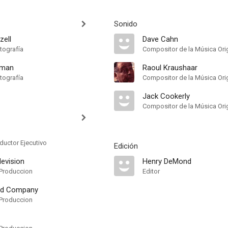
Sonido
zell
Dave Cahn
tografía
Compositor de la Música Orig
sman
Raoul Kraushaar
tografía
Compositor de la Música Orig
Jack Cookerly
Compositor de la Música Orig
ductor Ejecutivo
Edición
levision
Henry DeMond
Produccion
Editor
 Ed Company
Produccion