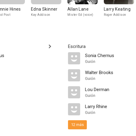
nnie Hines
Edna Skinner
Allan Lane
Larry Keating
ol Post
Kay Addison
Mister Ed (voice)
Roger Addison
Escritura
us
Sonia Chernus
Guión
Walter Brooks
Guión
Lou Derman
Guión
Larry Rhine
Guión
12 más