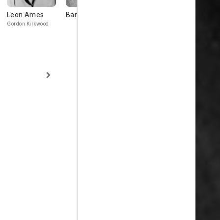
Leon Ames
Barry Kelley
Florence
James Flav
MacMichael
Gordon Kirkwood
Winnie Kirkwood