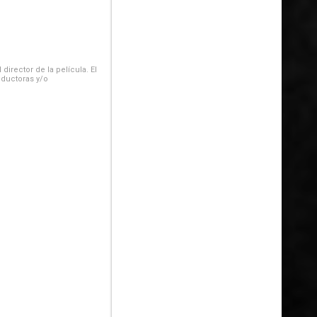
irector de la película. El
oductoras y/o