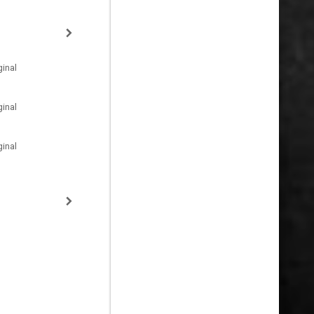
inal
inal
inal