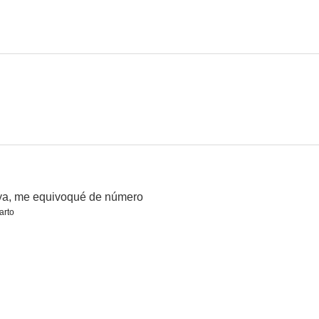
Shanghai
La ley del Oeste
Cómo matar a la propia esposa
--
--
--
ya, me equivoqué de número
arto
Vaya, me equivoqué de número
La chica de CIPOL
Laredo
--
--
--