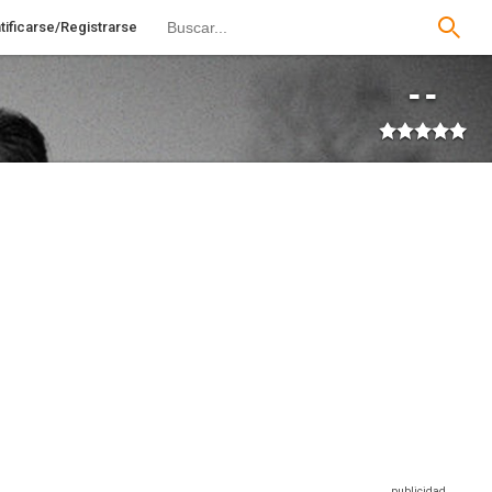
tificarse/Registrarse
--