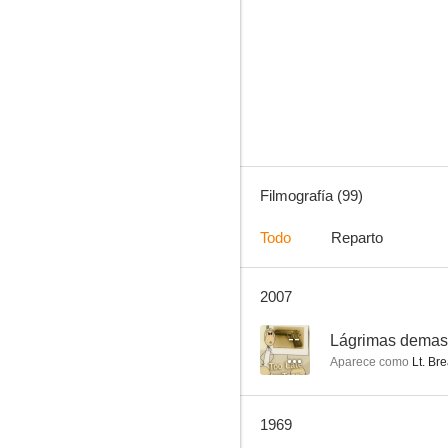
Mister Ed
7.0
Filmografía (99)
Todo
Reparto
2007
Demasiado tarde para lágrimas
6.0
--
Lágrimas demas
Aparece como
Lt. Br
1969