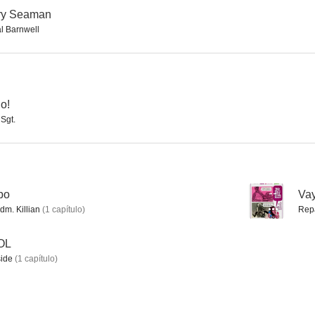
ary Seaman
l Barnwell
La fuerza del destino
Valle prohibido
Aventura en 
--
--
do!
Sgt.
mpo
--
Va
dm. Killian
(
1
capítulo
)
Rep
Lágrimas demasiado tarde
The Extraordinary Seaman
POL
--
--
ide
(
1
capítulo
)