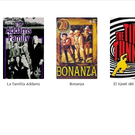
9.3
9.0
La familia Addams
Bonanza
El túnel del
8.0
8.0