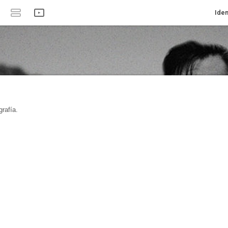
Iden
rafía.