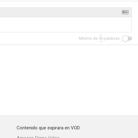
e Chicago
The Dakotas
El agente Burke
Mínimo de
50
palabras
--
--
--
El Teatro de Richard Boone
Sam Benedict
El pastor de almas
--
--
--
Contenido que expirara en VOD