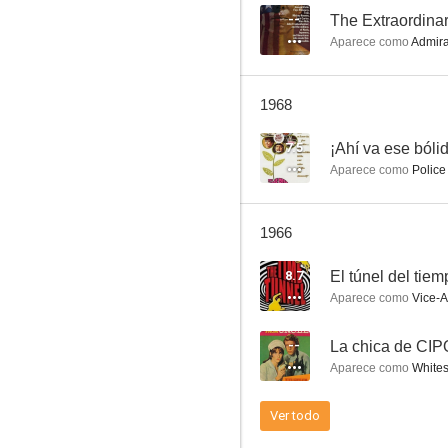
--
The Extraordin
Aparece como
Admira
Escrito bajo el sol
1968
3.0
7.5
¡Ahí va ese bóli
Aparece como
Police 
1966
8.7
El túnel del tie
Aparece como
Vice-A
Infierno en las nubes
--
La chica de CI
--
Aparece como
Whites
Ver todo