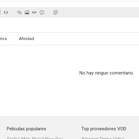
Los fuertes del fuerte
Río Conchos
4 Gángsters d
otos
Afinidad
--
--
No hay ningun comentario.
The Great Adventure
Kraft Suspense Theatre
--
--
Peliculas populares
Top proveedores VOD