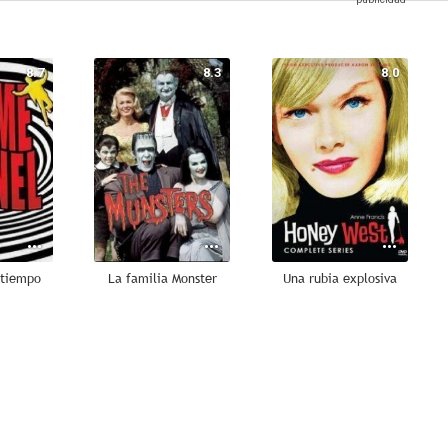
8.7
8.3
8.0
 tiempo
La familia Monster
Una rubia explosiva
7.5
7.5
7.3