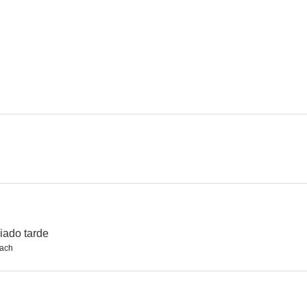
Carrie
La jungla de asfalto
¡Ahí va ese 
6.8
6.5
El fuego y la palabra
El fugitivo
6.0
5.1
iado tarde
each