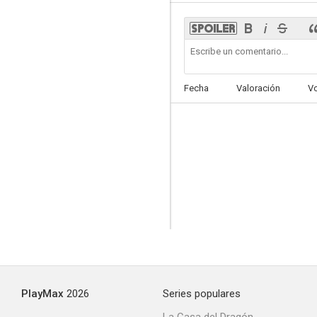
Carol y Mike
Fecha
Valoración
V
--
Expreso a Petticoat
--
PlayMax
2026
Series populares