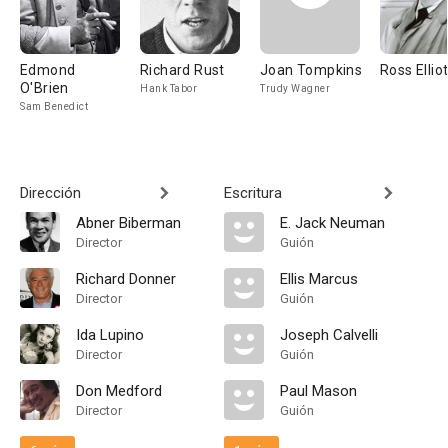
Edmond
Richard Rust
Joan Tompkins
Ross Elliot
O'Brien
Hank Tabor
Trudy Wagner
Sam Benedict
Dirección
Escritura
Abner Biberman
E. Jack Neuman
Director
Guión
Richard Donner
Ellis Marcus
Director
Guión
Ida Lupino
Joseph Calvelli
Director
Guión
Don Medford
Paul Mason
Director
Guión