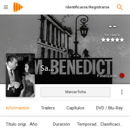
Identificarse/Registrarse
--
Sin valorar
Sam Benedict
Finalizada
Marcar ficha
Información
Trailers
Capítulos
DVD / Blu-Ray
Título original
Año
Duración
Temporadas
Clasificación por edades