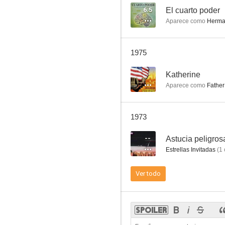
6.5
El cuarto poder
Aparece como
Herma
Mannix
1975
7.4
--
Katherine
Aparece como
Father
1973
--
Astucia peligros
Estrellas Invitadas
(
1
La última caza
Ver todo
6.5