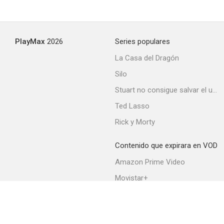
Los intocables: El tren subterraneo
PlayMax
2026
Series populares
--
La Casa del Dragón
Silo
Stuart no consigue salvar el universo
Ted Lasso
Rick y Morty
Contenido que expirara en VOD
Randall, el justiciero
Amazon Prime Video
--
Movistar+
Netflix
Filmin