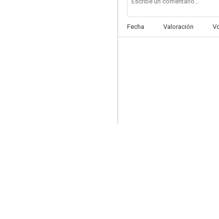
Fecha
Valoración
V
El cuarto poder
6.0
Daniel Boone
1.0