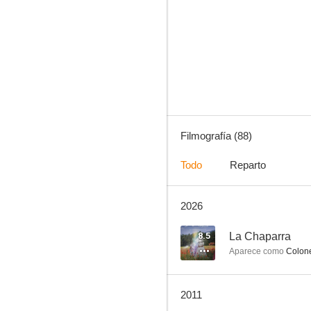
El gran Chaparral
8.3
Filmografía (88)
Todo
Reparto
2026
Misión imposible
7.5
8.5
La Chaparra
Aparece como
Colone
2011