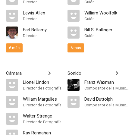
Director
Guión
Lewis Allen
William Woolfolk
Director
Guión
Earl Bellamy
Bill S. Ballinger
Director
Guión
6 más
6 más
Cámara
Sonido
Lionel Lindon
Franz Waxman
Director de Fotografía
Compositor de la Música Original
William Margulies
David Buttolph
Director de Fotografía
Compositor de la Música Original
Walter Strenge
Director de Fotografía
Ray Rennahan