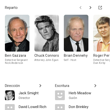
Reparto
Ben Gazzara
Chuck Connors
Brian Dennehy
Roger Per
Detective Sergeant
Attorney John Egan
Self - Host
Detective Ser
Nick Anderson
Dan Kirby
Dirección
Escritura
Jack Smight
Herb Meadow
Director
Guión
David Lowell Rich
Don Brinkley