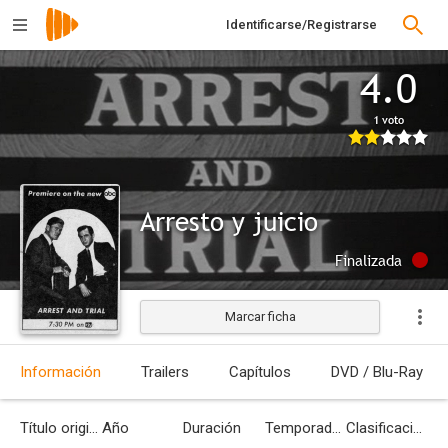
Identificarse/Registrarse
4.0
1 voto
Arresto y juicio
Finalizada
Marcar ficha
Información
Trailers
Capítulos
DVD / Blu-Ray
Título original
Año
Duración
Temporadas
Clasificación por edades