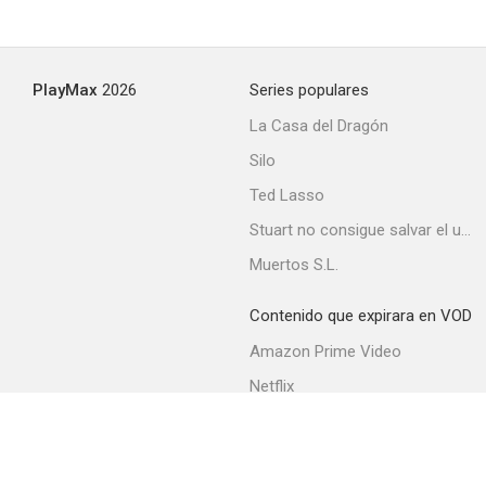
Belle Starr
PlayMax
2026
Series populares
--
La Casa del Dragón
Silo
Ted Lasso
Stuart no consigue salvar el universo
Muertos S.L.
Contenido que expirara en VOD
Serenata argentina
Amazon Prime Video
--
Netflix
Filmin
Movistar+