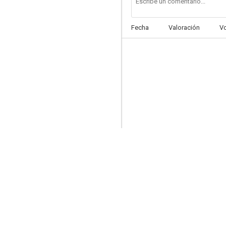
Fecha
Valoración
V
Brigada de mujeres
3.0
La defensora
--