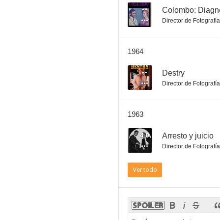
--
Colombo: Diagnó
Director de Fotografía
El pato Donald: Los tres caballeros
1964
6.0
--
Destry
Director de Fotografía
1963
4.0
Arresto y juicio
Director de Fotografía
Vuelo a Tánger
Ver todo
5.9