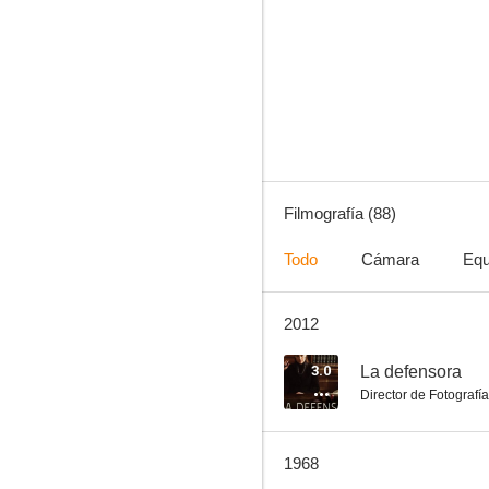
Duelo al sol
7.0
Filmografía (88)
Todo
Cámara
Equ
2012
Por quién doblan las campanas
6.0
3.0
La defensora
Director de Fotografía
1968