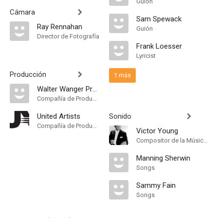
Guión
Cámara
Sam Spewack
Ray Rennahan
Guión
Director de Fotografía
Frank Loesser
Lyricist
Producción
1 más
Walter Wanger Productions
Compañía de Produccion
United Artists
Sonido
Compañía de Produccion
Victor Young
Compositor de la Música Original
Manning Sherwin
Songs
Sammy Fain
Songs