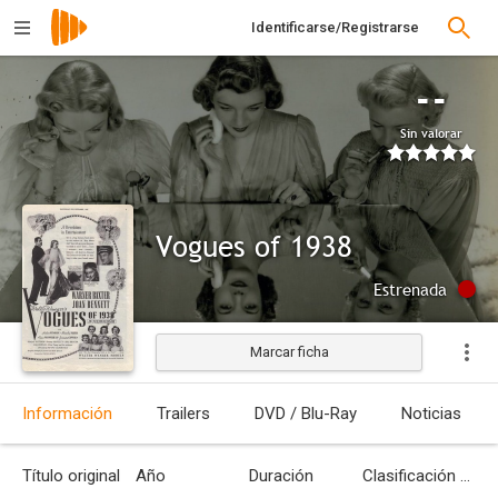
Identificarse/Registrarse
--
Sin valorar
Vogues of 1938
Estrenada
Marcar ficha
Información
Trailers
DVD / Blu-Ray
Noticias
Título original
Año
Duración
Clasificación por edades