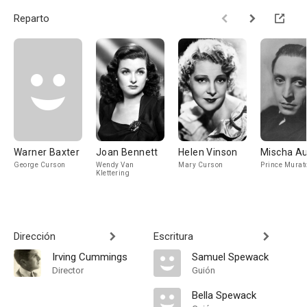
Reparto
Warner Baxter
Joan Bennett
Helen Vinson
Mischa A
George Curson
Wendy Van
Mary Curson
Prince Murat
Klettering
Dirección
Escritura
Irving Cummings
Samuel Spewack
Director
Guión
Bella Spewack