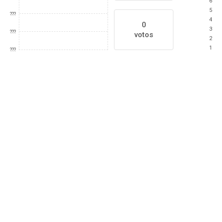
6
5
???
4
0
3
???
votos
2
1
???