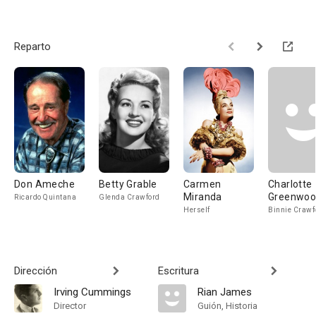
Reparto
Don Ameche
Betty Grable
Carmen
Charlotte
Miranda
Greenwo
Ricardo Quintana
Glenda Crawford
Herself
Binnie Crawf
Dirección
Escritura
Irving Cummings
Rian James
Director
Guión, Historia