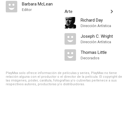
Barbara McLean
Editor
Arte
Richard Day
Dirección Artística
Joseph C. Wright
Dirección Artística
Thomas Little
Decorados
PlayMax solo ofrece información de películas y series, PlayMax no tiene
relación alguna con el productor o el director de la película. El copyright de
las imágenes, póster, carátula, fotografías y/o cubiertas pertenece a sus
respectivos autores, productoras y/o distribuidoras.