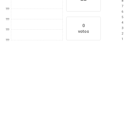
8
7
???
6
5
???
4
0
3
???
votos
2
1
???