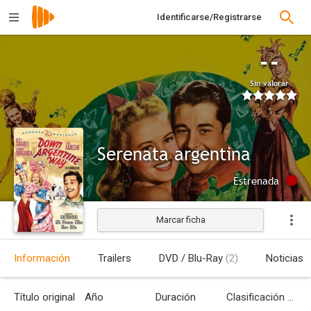
Identificarse/Registrarse
--
Sin valorar
Serenata argentina
Estrenada
Marcar ficha
Información
Trailers
DVD / Blu-Ray
(2)
Noticias
Título original
Año
Duración
Clasificación por edades