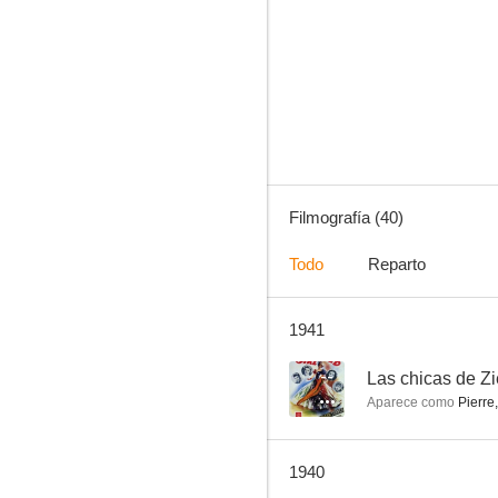
Hampa dorada
6.0
Filmografía (40)
Todo
Reparto
1941
Volando hacia Río de Janeiro
--
--
Las chicas de Zi
Aparece como
Pierre
1940