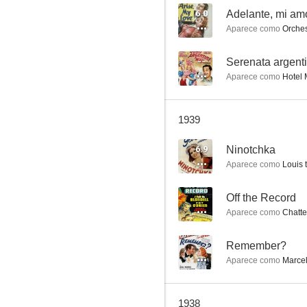
6.0
Adelante, mi am
Aparece como
Orches
El hermano orquídea
--
Serenata argent
Aparece como
Hotel 
--
1939
6.9
Ninotchka
Aparece como
Louis th
--
Off the Record
Aparece como
Chatt
Off the Record
--
--
Remember?
Aparece como
Marce
1938