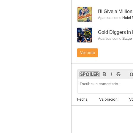
--
I'll Give a Million
Aparece como
Hotel 
--
Gold Diggers in 
Milagros en venta
Aparece como
Stage
--
Ver todo
Fecha
Valoración
V
Gold Diggers in Paris
--