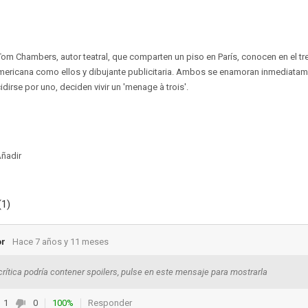
 Tom Chambers, autor teatral, que comparten un piso en París, conocen en el tre
 americana como ellos y dibujante publicitaria. Ambos se enamoran inmediatam
dirse por uno, deciden vivir un 'menage à trois'.
ñadir
(1)
or
Hace 7 años y 11 meses
crítica podría contener spoilers, pulse en este mensaje para mostrarla
1
0
100%
Responder