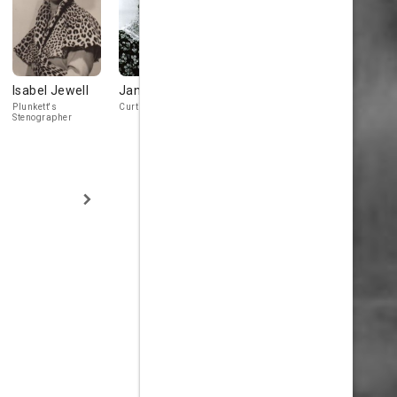
Isabel Jewell
Jane Darwell
Wyndham
Cosmo Kyr
Standing
Bellew
Plunkett's
Curtis' Housekeeper
Stenographer
Max's Butler
Man (uncredit