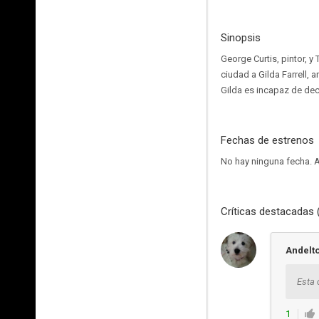
Sinopsis
George Curtis, pintor, y
ciudad a Gilda Farrell,
Gilda es incapaz de deci
Fechas de estrenos
No hay ninguna fecha.
A
Críticas destacadas 
Andelt
Esta 
1