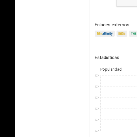
Enlaces externos
Estadísticas
Popularidad
???
???
???
???
???
???