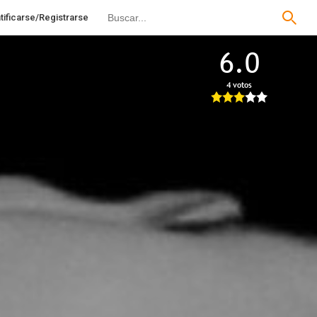
tificarse/Registrarse
6.0
4 votos