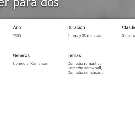
r para dos
Año
Duración
Clasif
1933
1 hora y 30 minutos
Sin inf
Géneros
Temas
Comedia
,
Romance
Comedia romántica
,
Comedia screwball
,
Comedia sofisticada