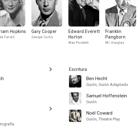
riam Hopkins
Gary Cooper
Edward Everett
Franklin
Horton
Pangborn
da Farrell
George Curtis
Max Plunkett
Mr. Douglas
Escritura
ch
Ben Hecht
Guión, Guión Adaptado
Samuel Hoffenstein
Guión
Noël Coward
r
Guión, Theatre Play
tografía