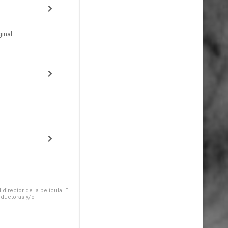
inal
irector de la película. El
oductoras y/o