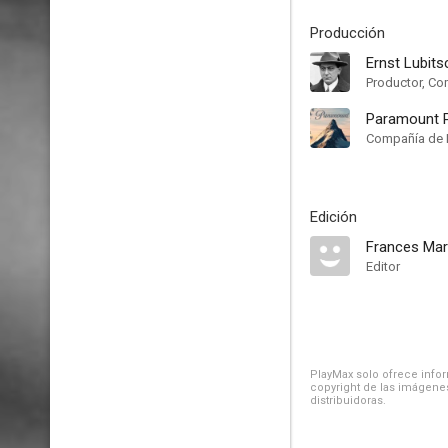
Producción
Ernst Lubits
Productor, Co
Paramount P
Compañía de 
Edición
Frances Ma
Editor
PlayMax solo ofrece inform
copyright de las imágenes
distribuidoras.