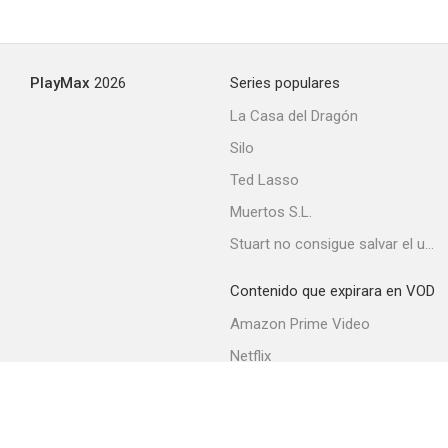
El burlador de Florencia
PlayMax
2026
Series populares
--
La Casa del Dragón
Silo
Ted Lasso
Muertos S.L.
Stuart no consigue salvar el universo
Contenido que expirara en VOD
El águila y el halcón
Amazon Prime Video
--
Netflix
Movistar+
Filmin