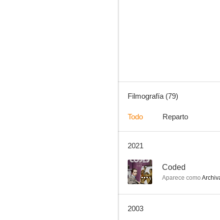
La herencia del viento
7.0
Filmografía (79)
Todo
Reparto
2021
El hombre del traje gris
7.0
--
Coded
Aparece como
Archiv
2003