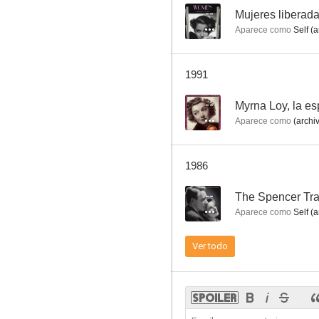
--
Mujeres liberad
Aparece como
Self (a
Tuya para siempre
1991
6.8
--
Myrna Loy, la e
Aparece como
(archi
1986
--
The Spencer Tra
Aparece como
Self (a
Alejandro Magno
Ver todo
6.0