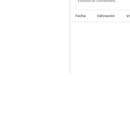
Fecha
Valoración
V
La reina de Nueva York
5.8
Ana Karenina
--