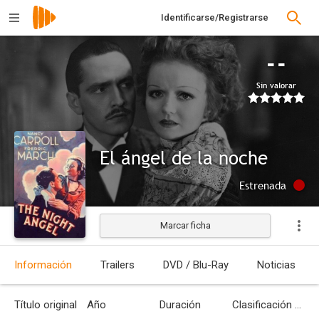
Identificarse/Registrarse
--
Sin valorar
El ángel de la noche
Estrenada
Marcar ficha
Información
Trailers
DVD / Blu-Ray
Noticias
Título original
Año
Duración
Clasificación por edades