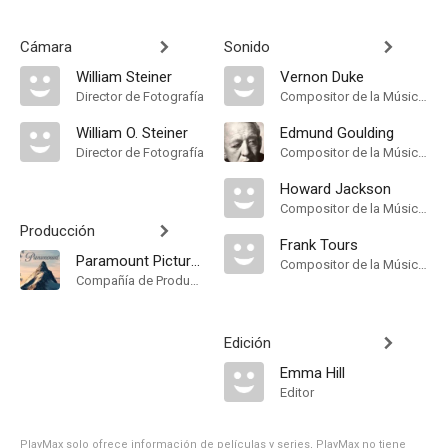
Cámara
Sonido
William Steiner
Vernon Duke
Director de Fotografía
Compositor de la Música Original
William O. Steiner
Edmund Goulding
Director de Fotografía
Compositor de la Música Original
Howard Jackson
Compositor de la Música Original
Producción
Frank Tours
Paramount Pictures
Compositor de la Música Original
Compañía de Produccion
Edición
Emma Hill
Editor
PlayMax solo ofrece información de películas y series, PlayMax no tiene