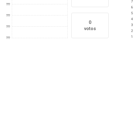
7
???
6
5
???
4
0
3
???
votos
2
1
???