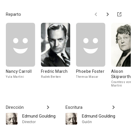
Reparto
Nancy Carroll
Fredric March
Phoebe Foster
Alison
Skipworth
Yula Martini
Rudek Berken
Theresa Masar
Countess von
Martini
Dirección
Escritura
Edmund Goulding
Edmund Goulding
Director
Guión