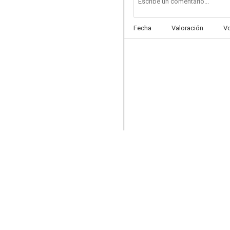
Fecha
Valoración
V
Locamente enamorada
--
Charlie Chan's Murder Cruise
--