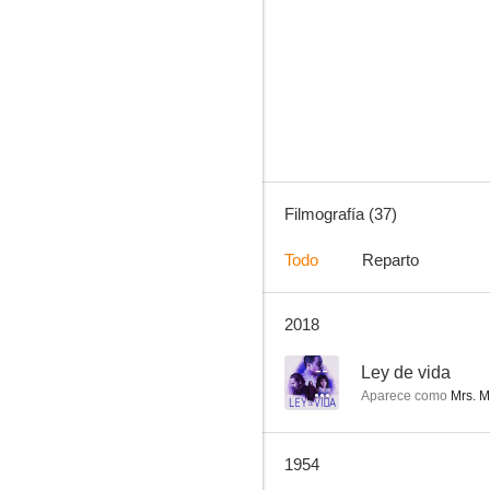
Una mujer difamada
--
Filmografía (37)
Todo
Reparto
2018
Ley de vida
--
--
Ley de vida
Aparece como
Mrs. 
1954