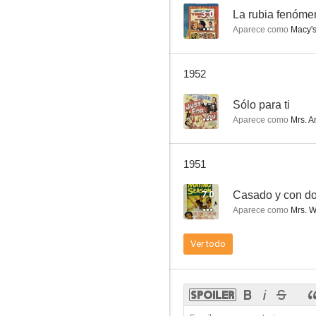
3.0
La rubia fenóme
Aparece como
Macy's
Vent'anni
1952
--
--
Sólo para ti
Aparece como
Mrs. A
1951
7.0
Casado y con d
Aparece como
Mrs. W
La gran pasión (Te he querido siempre)
Ver todo
--