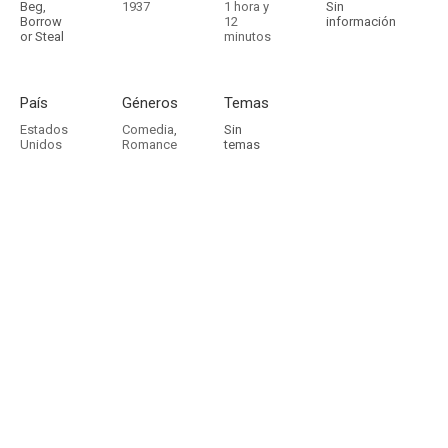
Beg,
1937
1 hora y
Sin
Borrow
12
información
or Steal
minutos
País
Géneros
Temas
Estados
Comedia
,
Sin
Unidos
Romance
temas