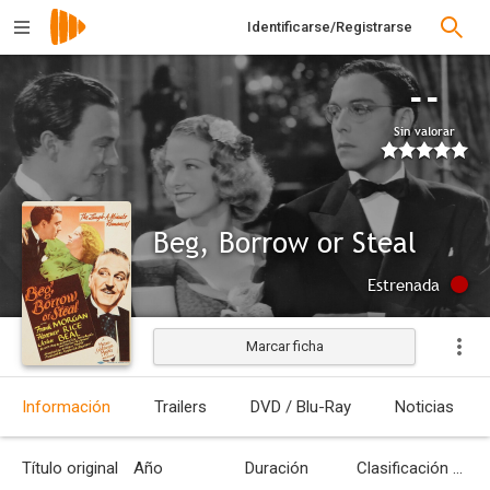
Identificarse/Registrarse
--
Sin valorar
Beg, Borrow or Steal
Estrenada
Marcar ficha
Información
Trailers
DVD / Blu-Ray
Noticias
Título original
Año
Duración
Clasificación por edades