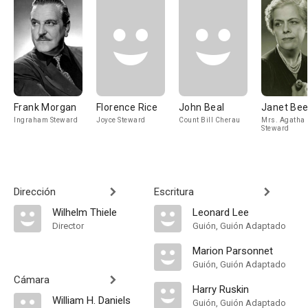
Frank Morgan
Florence Rice
John Beal
Janet Bee
Ingraham Steward
Joyce Steward
Count Bill Cherau
Mrs. Agatha
Steward
Dirección
Escritura
Wilhelm Thiele
Leonard Lee
Director
Guión, Guión Adaptado
Marion Parsonnet
Guión, Guión Adaptado
Cámara
Harry Ruskin
William H. Daniels
Guión, Guión Adaptado