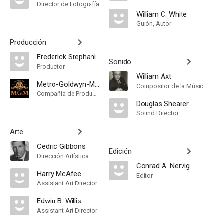
Director de Fotografía
William C. White
Guión, Autor
Producción
Frederick Stephani
Sonido
Productor
William Axt
Metro-Goldwyn-Mayer
Compositor de la Música Original
Compañía de Produccion
Douglas Shearer
Sound Director
Arte
Cedric Gibbons
Edición
Dirección Artística
Conrad A. Nervig
Harry McAfee
Editor
Assistant Art Director
Edwin B. Willis
Assistant Art Director