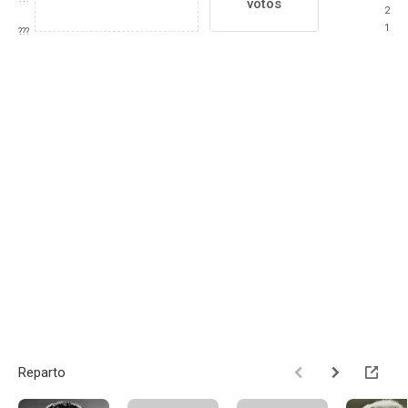
votos
2
1
???
Reparto