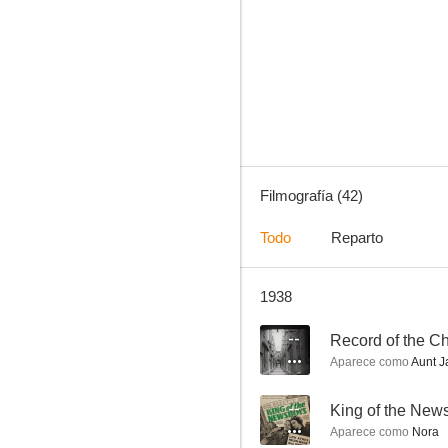
Esta noche o nunca
--
Filmografía (42)
Todo
Reparto
1938
Record of the Chinese Incident-Shanghai
--
--
Aparece como
Aunt J
--
King of the New
Aparece como
Nora