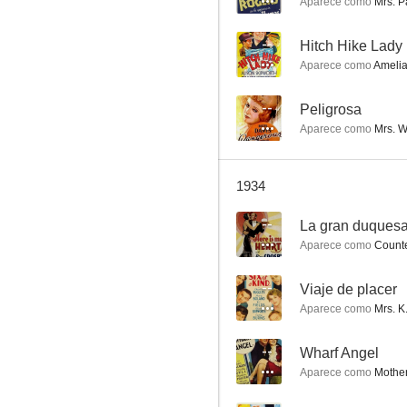
Aparece como
Mrs. P
--
Hitch Hike Lady
Aparece como
Amelia
La chica de la Décima Avenida
--
Peligrosa
Aparece como
Mrs. W
--
1934
--
La gran duquesa
Aparece como
Counte
--
Viaje de placer
Aparece como
Mrs. K
Peligrosa
--
--
Wharf Angel
Aparece como
Mother