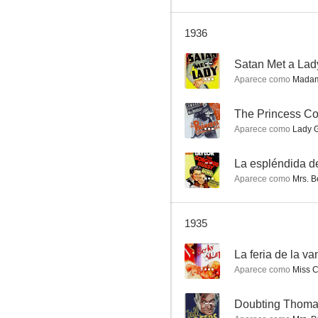
1936
Satan Met a Lady
--
Satan Met a Lad
Aparece como
Madam
--
--
The Princess C
Aparece como
Lady G
--
La espléndida d
Aparece como
Mrs. B
1935
White Hunter
--
7.0
La feria de la v
Aparece como
Miss C
--
Doubting Thom