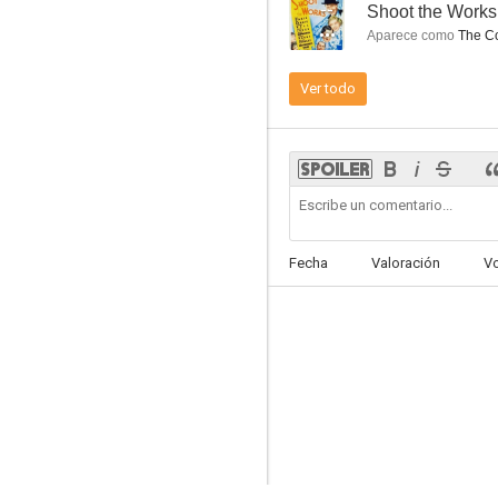
--
Shoot the Works
Aparece como
The C
Ver todo
Viaje de placer
--
Fecha
Valoración
V
El capitán odia el mar
--