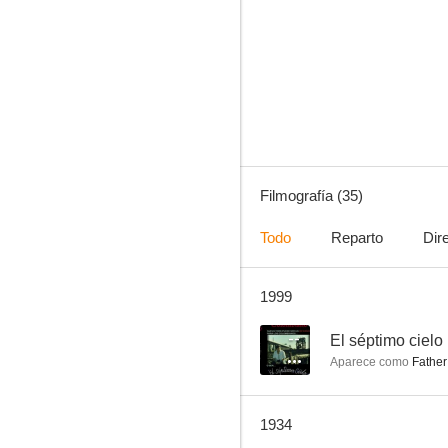
Una mujer para dos
--
Filmografía (35)
Todo
Reparto
Dir
1999
El séptimo cielo
--
--
El séptimo cielo
Aparece como
Father
1934