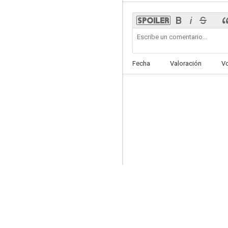
The Road to Reno
Fecha
Valoración
V
--
Dos mundos
--