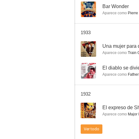
--
Bar Wonder
Aparece como
Pierre 
The Solitaire Man
1933
--
6.0
Una mujer para 
Aparece como
Train 
--
El diablo se divi
Aparece como
Father
1932
Diosas de Montmartre
7.5
El expreso de S
--
Aparece como
Major 
Ver todo