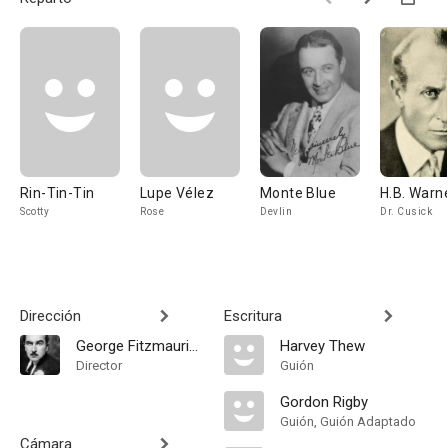
Rin-Tin-Tin
Lupe Vélez
Monte Blue
H.B. Warn
Scotty
Rose
Devlin
Dr. Cusick
Dirección
Escritura
George Fitzmaurice
Harvey Thew
Director
Guión
Gordon Rigby
Guión, Guión Adaptado
Cámara