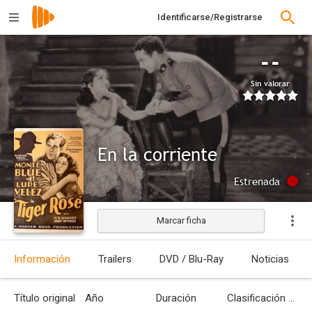
Identificarse/Registrarse
--
Sin valorar
En la corriente
Estrenada
Marcar ficha
Información
Trailers
DVD / Blu-Ray
Noticias
Título original
Año
Duración
Clasificación por edades