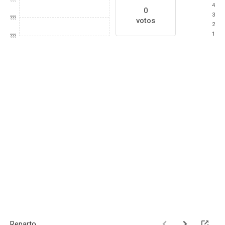
4
0
3
???
votos
2
1
???
Reparto