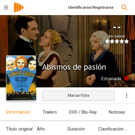
Identificarse/Registrarse
--
Sin valorar
Abismos de pasión
Estrenada
Marcar ficha
Información
Trailers
DVD / Blu-Ray
Noticias
Título original
Año
Duración
Clasificación por edades