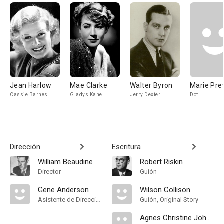
Jean Harlow
Mae Clarke
Walter Byron
Marie Pre
Cassie Barnes
Gladys Kane
Jerry Dexter
Dot
Dirección
Escritura
William Beaudine
Robert Riskin
Director
Guión
Gene Anderson
Wilson Collison
Asistente de Dirección
Guión, Original Story
Agnes Christine Johnston