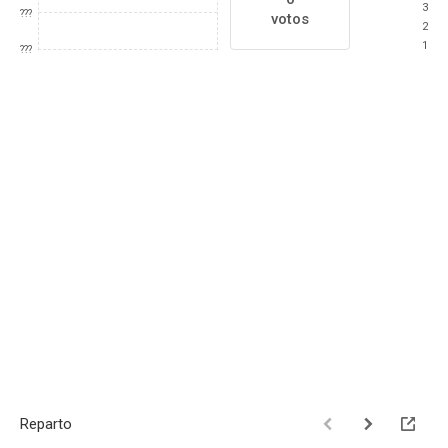
3
???
votos
2
1
???
Reparto