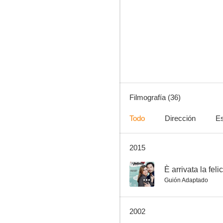
Sucedió una noche
7.0
Filmografía (36)
Todo
Dirección
Es
2015
La locura del dólar
6.8
--
È arrivata la felic
Guión Adaptado
2002