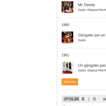
6.1
Mr. Deeds
Guión
,
Original Film W
Juan Nadie
1989
6.6
9.3
Gángster por un
Guión
1961
6.7
Un gángster par
Guión
,
Original Film W
Horizontes perdidos
Ver todo
5.0