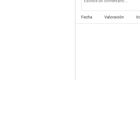
Fecha
Valoración
V
Ciudad mágica
--
Seria de día, coqueta de noche
--