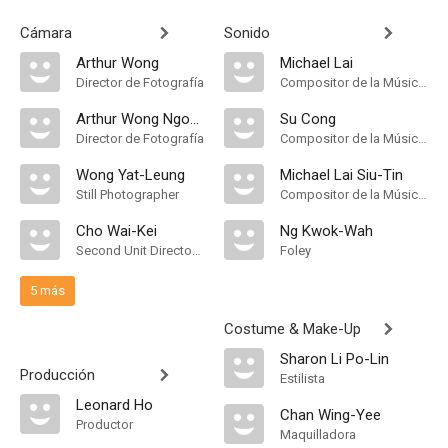
Cámara
Sonido
Arthur Wong
Michael Lai
Director de Fotografía
Compositor de la Música Original
Arthur Wong Ngok-Tai
Su Cong
Director de Fotografía
Compositor de la Música Original
Wong Yat-Leung
Michael Lai Siu-Tin
Still Photographer
Compositor de la Música Original
Cho Wai-Kei
Ng Kwok-Wah
Second Unit Director of Photography
Foley
5 más
Costume & Make-Up
Sharon Li Po-Lin
Producción
Estilista
Leonard Ho
Chan Wing-Yee
Productor
Maquilladora