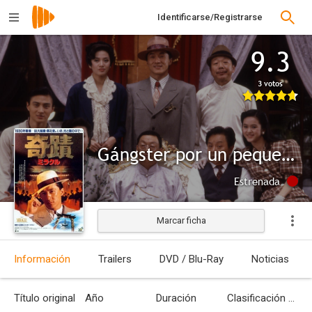
Identificarse/Registrarse
9.3
3 votos
Gángster por un pequeño milagro
Estrenada
Marcar ficha
Información
Trailers
DVD / Blu-Ray
Noticias
Título original
Año
Duración
Clasificación por edades