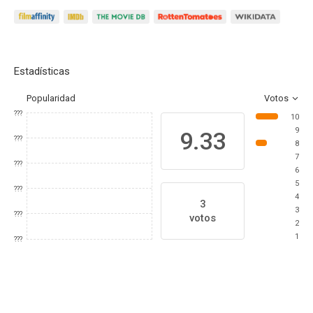
Estadísticas
Popularidad
Votos
???
10
9
9.33
???
8
7
???
6
5
???
4
3
3
???
votos
2
1
???