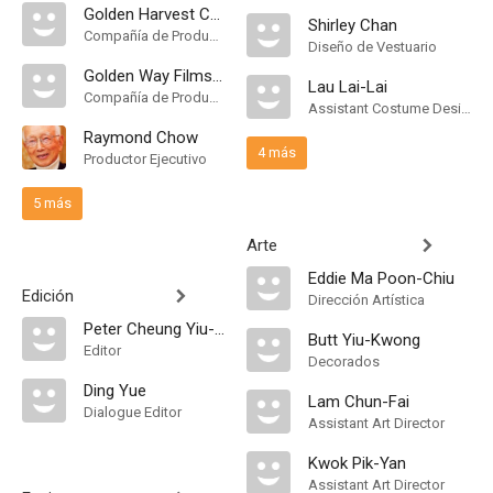
Golden Harvest Company
Shirley Chan
Compañía de Produccion
Diseño de Vestuario
Golden Way Films Ltd
Lau Lai-Lai
Compañía de Produccion
Assistant Costume Designer
Raymond Chow
4 más
Productor Ejecutivo
5 más
Arte
Eddie Ma Poon-Chiu
Edición
Dirección Artística
Peter Cheung Yiu-Chung
Butt Yiu-Kwong
Editor
Decorados
Ding Yue
Lam Chun-Fai
Dialogue Editor
Assistant Art Director
Kwok Pik-Yan
Assistant Art Director