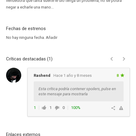
vendedora que tanta suerte le dio tenga un problema, no se podrá
negar a echarle una mano...
Fechas de estrenos
No hay ninguna fecha.
Añadir
Críticas destacadas (1)
Rashend
Hace 1 año y 8 meses
8
Esta crítica podría contener spoilers, pulse en
este mensaje para mostrarla
1
1
0
100%
Responder
Enlaces externos