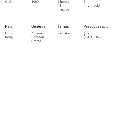
Qi Ji
1989
1 hora y
Sin
41
información
minutos
País
Géneros
Temas
Presupuesto - Ingresos
Hong
Acción
,
Remake
$0 -
Kong
Comedia
,
$34.036.029
Drama