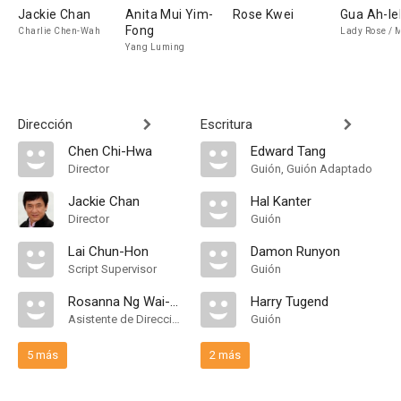
Jackie Chan
Anita Mui Yim-
Rose Kwei
Gua Ah-le
Fong
Charlie Chen-Wah
Lady Rose / 
Yang Luming
Dirección
Escritura
Chen Chi-Hwa
Edward Tang
Director
Guión, Guión Adaptado
Jackie Chan
Hal Kanter
Director
Guión
Lai Chun-Hon
Damon Runyon
Script Supervisor
Guión
Rosanna Ng Wai-San
Harry Tugend
Asistente de Dirección
Guión
5 más
2 más