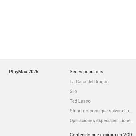
Dream of the Red Chamber
--
PlayMax
2026
Series populares
La Casa del Dragón
Silo
Brother Liu and Brother Wang on the Roads in Taiwan Part 1
Ted Lasso
Stuart no consigue salvar el universo
Operaciones especiales: Lioness
Contenido que expirara en VOD