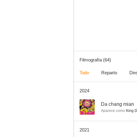
Gángster por un pequeño milagro
7.2
Filmografía (64)
Todo
Reparto
Dir
2024
Sex and Zen
4.5
--
Da chang mian
Aparece como
King D
2021