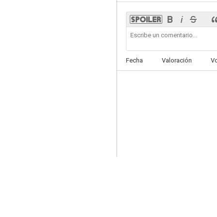
Eros
Fecha
Valoración
V
--
Gun n' Rose
--