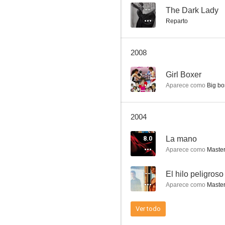
--
The Dark Lady
Reparto
De profesión: Invencible
2008
--
--
Girl Boxer
Aparece como
Big bo
2004
8.0
La mano
Aparece como
Master
Girl Boxer
--
El hilo peligroso
--
Aparece como
Master
Ver todo