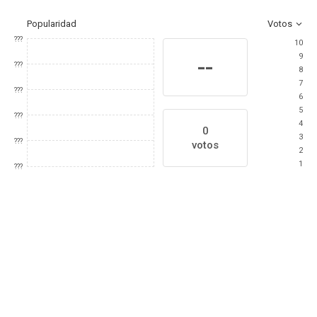
Popularidad
Votos
???
10
9
--
???
8
7
???
6
5
???
4
0
3
???
votos
2
1
???