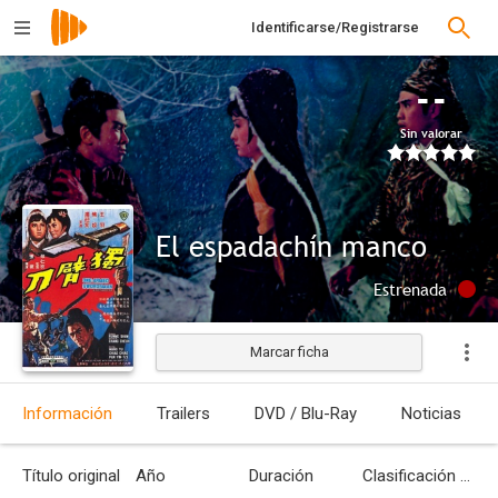
Identificarse/Registrarse
--
Sin valorar
El espadachín manco
Estrenada
Marcar ficha
Información
Trailers
DVD / Blu-Ray
Noticias
Título original
Año
Duración
Clasificación por edades