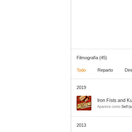
Dragon (Wu xia)
--
Filmografía (45)
Todo
Reparto
Dir
2019
Iron Fists and Kung Fu Kicks
--
--
Iron Fists and K
Aparece como
Self (a
2013