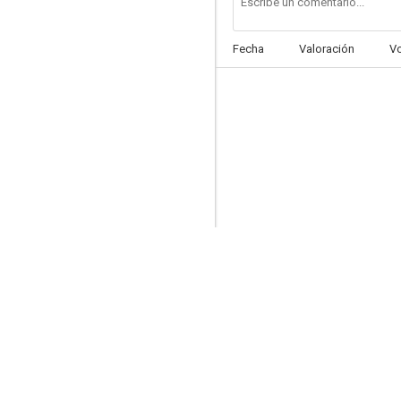
Fecha
Valoración
V
Asia: Go
--
El Campeón 2
--