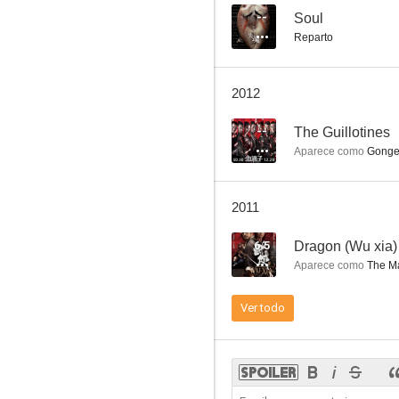
--
Soul
Reparto
Let's Go!
2012
--
--
The Guillotines
Aparece como
Gong
2011
6.5
Dragon (Wu xia)
Aparece como
The Ma
Shogun & Little Kitchen
Ver todo
--