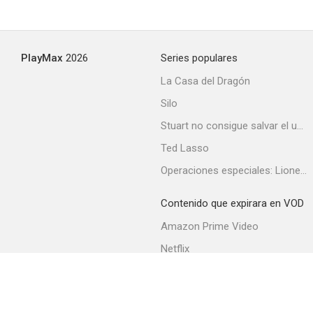
Shaolin Prince (Iron Fingers of Death)
PlayMax
2026
Series populares
--
La Casa del Dragón
Silo
Stuart no consigue salvar el universo
Ted Lasso
Operaciones especiales: Lioness
Contenido que expirara en VOD
Return of the Sentimental Swordsman
Amazon Prime Video
--
Netflix
Filmin
Movistar+