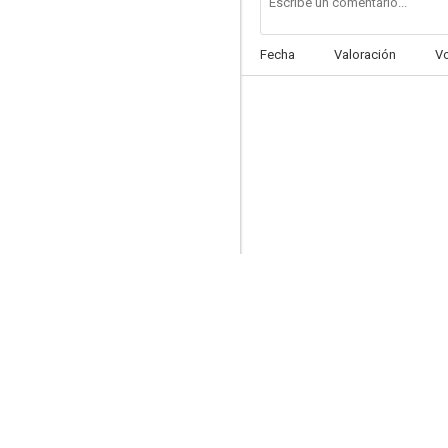
Fecha
Valoración
V
El amante de la última emperatriz
--
Espada invencible
--