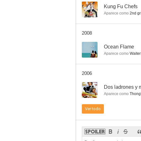
--
Kung Fu Chefs
Aparece como
2nd gr
En la orilla
2008
--
--
Ocean Flame
Aparece como
Waiter
2006
7.4
Dos ladrones y 
Aparece como
Thong
Ocean Flame
Ver todo
--