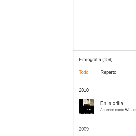
The 5 Warriors (Los cinco guerreros)
4.5
Filmografía (158)
Todo
Reparto
2010
El ladrón de Shanghai
--
--
En la orilla
Aparece como
Welcom
2009