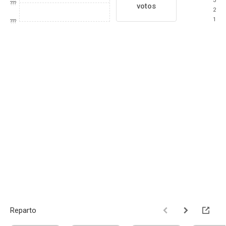
3
???
votos
2
1
???
Reparto