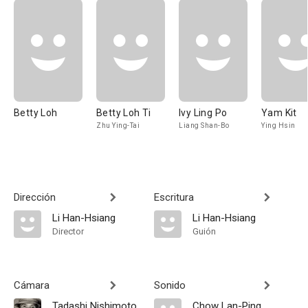
Betty Loh
Betty Loh Ti
Ivy Ling Po
Yam Kit
Zhu Ying-Tai
Liang Shan-Bo
Ying Hsin
Dirección
Escritura
Li Han-Hsiang
Li Han-Hsiang
Director
Guión
Cámara
Sonido
Tadashi Nishimoto
Chow Lan-Ping