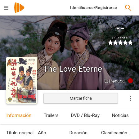
Identificarse/Registrarse
--
Sin valorar
The Love Eterne
Estrenada
Marcar ficha
Información
Trailers
DVD / Blu-Ray
Noticias
Título original
Año
Duración
Clasificación por edades