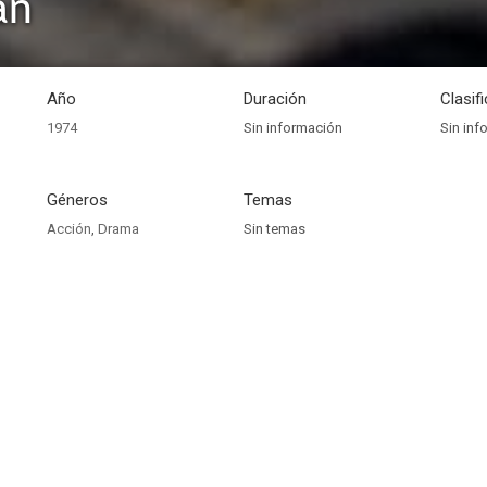
an
Año
Duración
Clasif
1974
Sin información
Sin inf
Géneros
Temas
Acción
,
Drama
Sin temas