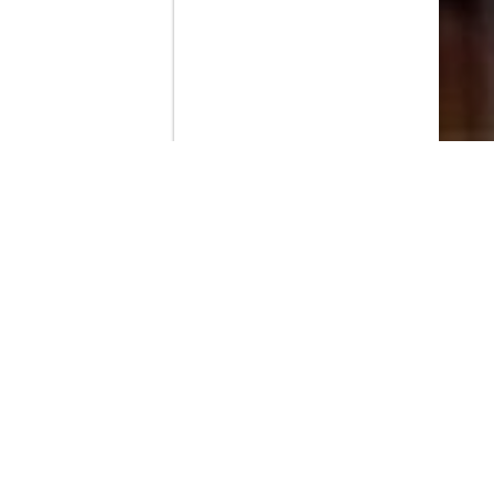
Contenido que expirara en VOD
Amazon Prime Video
Netflix
Filmin
Movistar+
Movistar+ Fibra