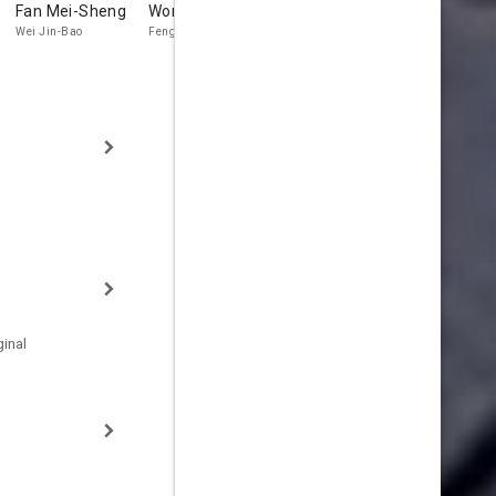
Fan Mei-Sheng
Wong Chung
Ku Feng
Lily Ho
Wei Jin-Bao
Feng Hsieng
Chief Hung
Courtesan Hs
Feng-Hsien
inal