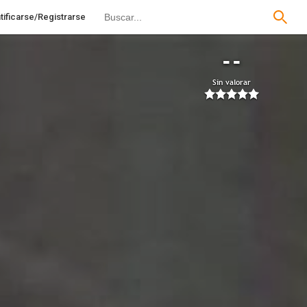
tificarse/Registrarse
--
Sin valorar