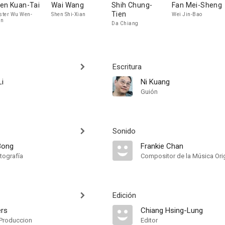
en Kuan-Tai
Wai Wang
Shih Chung-
Fan Mei-Sheng
Tien
ter Wu Wen-
Shen Shi-Xian
Wei Jin-Bao
an
Da Chiang
Escritura
i
Ni Kuang
Guión
Sonido
Bong
Frankie Chan
tografía
Compositor de la Música Orig
Edición
ers
Chiang Hsing-Lung
Produccion
Editor