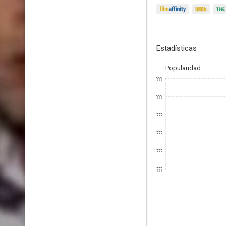
Estadísticas
Popularidad
???
???
???
???
???
???