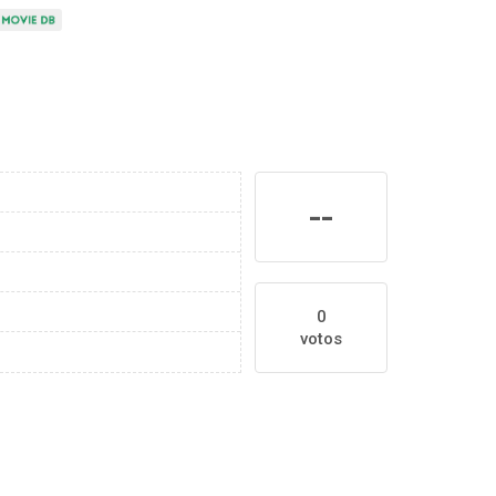
--
0
votos