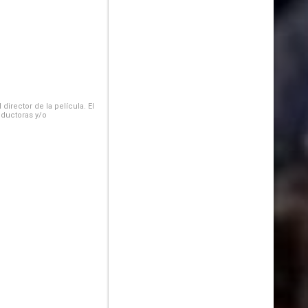
irector de la película. El
oductoras y/o