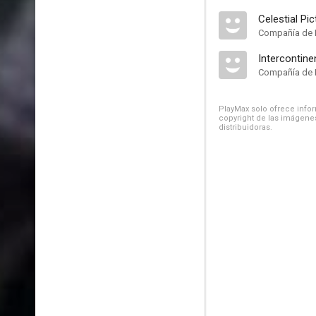
Celestial Pi
Compañía de 
Intercontine
Compañía de 
PlayMax solo ofrece inform
copyright de las imágenes
distribuidoras.