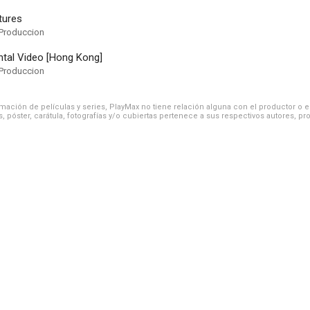
ctures
Produccion
ntal Video [Hong Kong]
Produccion
ación de películas y series, PlayMax no tiene relación alguna con el productor o el d
, póster, carátula, fotografías y/o cubiertas pertenece a sus respectivos autores, pr