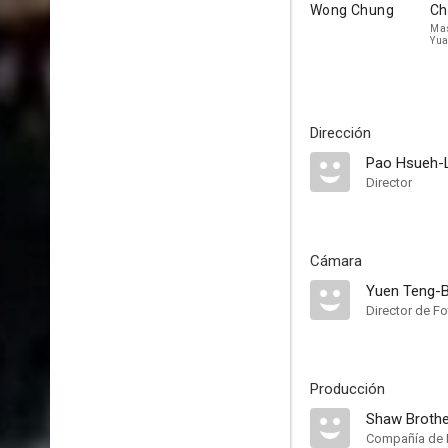
Wong Chung
Ch
Mas
Yu
Dirección
Pao Hsueh-L
Director
Cámara
Yuen Teng-
Director de Fo
Producción
Shaw Broth
Compañía de 