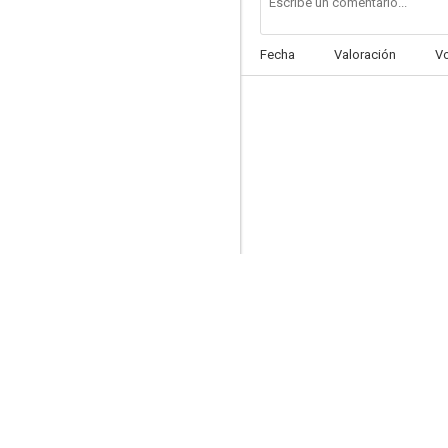
Fecha
Valoración
V
Blossoms Shanghai
5.5
El dragón ataca
4.0