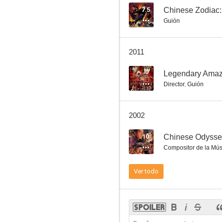
7.5
Chinese Zodiac:
Guión
El luchador magnífico
2011
6.6
--
Legendary Ama
Director
,
Guión
2002
10
Chinese Odysse
Compositor de la Mús
Fallen Angels
Ver todo
6.0