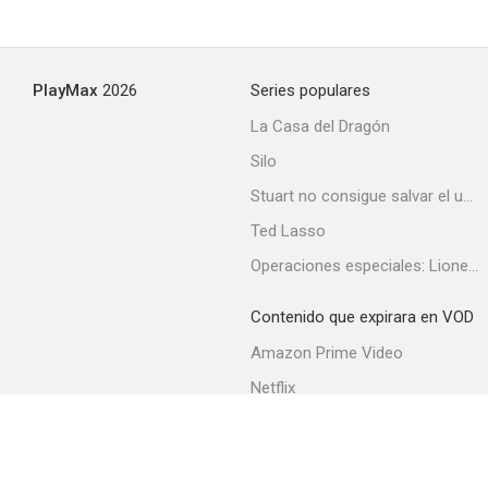
La conexión del oro
PlayMax
2026
Series populares
--
La Casa del Dragón
Silo
Stuart no consigue salvar el universo
Ted Lasso
Operaciones especiales: Lioness
Contenido que expirara en VOD
Itchy Fingers
Amazon Prime Video
--
Netflix
Filmin
Movistar+