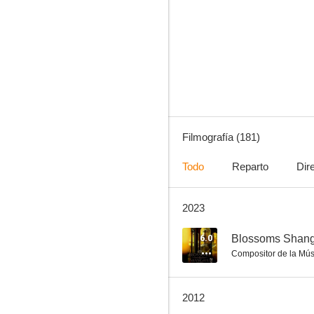
Spiritual Kung Fu
7.5
Filmografía (181)
Todo
Reparto
Dir
2023
Chinese Zodiac: La armadura de Dios
7.0
6.0
Blossoms Shang
Compositor de la Mús
2012