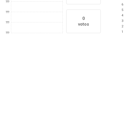
???
6
5
???
4
0
3
???
votos
2
1
???