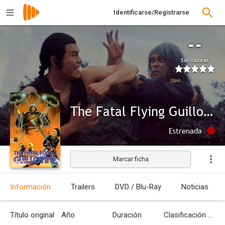
Identificarse/Registrarse
--
Sin valorar
The Fatal Flying Guillotines
Estrenada
Marcar ficha
Información
Trailers
DVD / Blu-Ray
Noticias
Título original
Año
Duración
Clasificación por edades