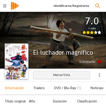
Identificarse/Registrarse
7.0
1 voto
El luchador magnífico
Estrenada
Marcar ficha
Información
Trailers
DVD / Blu-Ray
(1)
Noticias
Título original
Año
Duración
Clasificación por edades