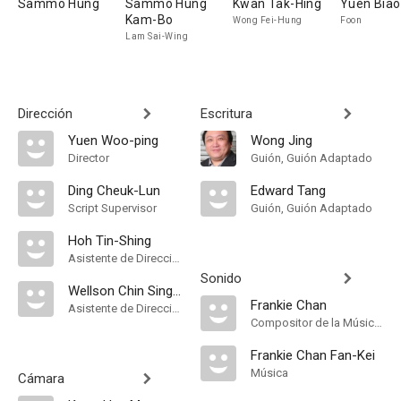
Sammo Hung
Sammo Hung
Kwan Tak-Hing
Yuen Biao
Kam-Bo
Wong Fei-Hung
Foon
Lam Sai-Wing
Dirección
Escritura
Yuen Woo-ping
Wong Jing
Director
Guión, Guión Adaptado
Ding Cheuk-Lun
Edward Tang
Script Supervisor
Guión, Guión Adaptado
Hoh Tin-Shing
Asistente de Dirección
Sonido
Wellson Chin Sing-Wai
Frankie Chan
Asistente de Dirección
Compositor de la Música Original
Frankie Chan Fan-Kei
Música
Cámara