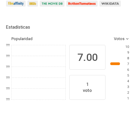
Estadísticas
Popularidad
Votos
???
10
9
7.00
???
8
7
???
6
5
???
4
1
3
???
voto
2
1
???