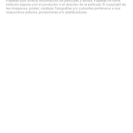
PlayMax solo ofrece información de películas y series, PlayMax no tiene
relación alguna con el productor o el director de la película. El copyright de
las imágenes, póster, carátula, fotografías y/o cubiertas pertenece a sus
respectivos autores, productoras y/o distribuidoras.