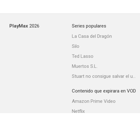
The Weird Man
PlayMax
2026
Series populares
--
La Casa del Dragón
Silo
Ted Lasso
Muertos S.L.
Stuart no consigue salvar el universo
Contenido que expirara en VOD
The Lady Is the Boss
Amazon Prime Video
--
Netflix
Movistar+
Filmin