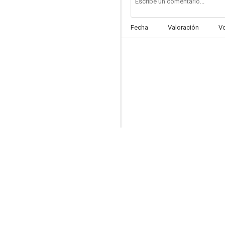
Fecha
Valoración
V
El luchador invisible
4.0
Shaolin invencible
--