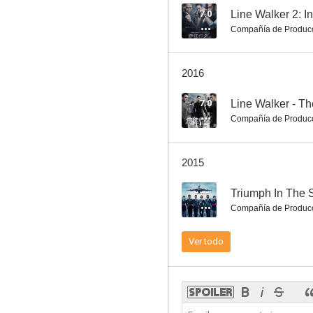
7.0
Line Walker 2: I
Compañía de Produc
Cannonball! (AKA Carquake) (AKA Cannonball)
2016
6.0
7.0
Line Walker - T
Compañía de Produc
2015
--
Triumph In The 
Compañía de Produc
Las Amazonas contra los Supermen
Ver todo
5.0