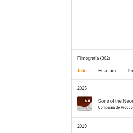
Las artes marciales de Shaolin
7.0
Filmografía (362)
Todo
Escritura
Pr
2025
Line Walker 2: Invisible Spy
6.1
6.0
Sons of the Neo
Compañía de Produc
2019