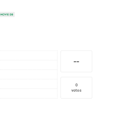
--
0
votos