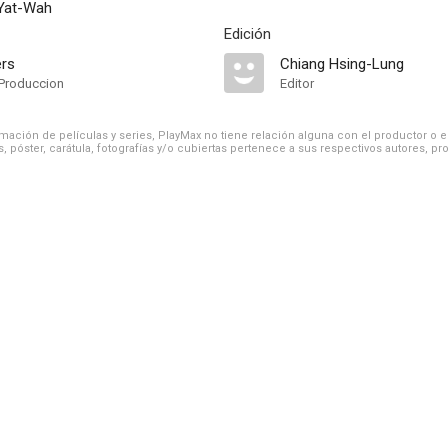
Yat-Wah
Edición
ers
Chiang Hsing-Lung
Produccion
Editor
ación de películas y series, PlayMax no tiene relación alguna con el productor o el d
, póster, carátula, fotografías y/o cubiertas pertenece a sus respectivos autores, pr