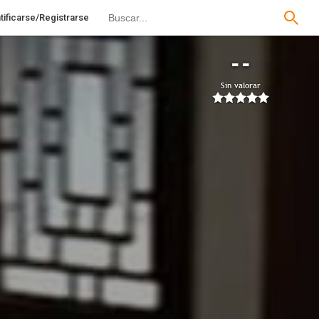
tificarse/Registrarse
--
Sin valorar