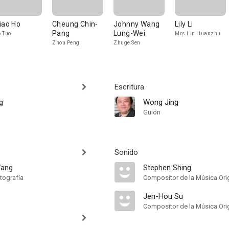
iao Ho
Cheung Chin-
Johnny Wang
Lily Li
Pang
Lung-Wei
 Tuo
Mrs Lin Huanzhu
Zhou Peng
Zhuge Sen
Escritura
g
Wong Jing
Guión
Sonido
Wang
Stephen Shing
tografía
Compositor de la Música Orig
Jen-Hou Su
Compositor de la Música Orig