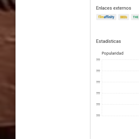
Enlaces externos
Estadísticas
Popularidad
???
???
???
???
???
???