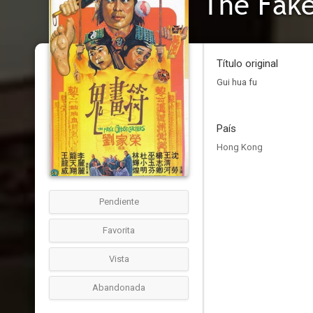
The Fake
Título original
Gui hua fu
País
Hong Kong
Pendiente
Favorita
Vista
Abandonada