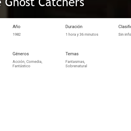
 Ghost Catchers
Año
Duración
Clasif
1982
1 hora y 36 minutos
Sin inf
Géneros
Temas
Acción
,
Comedia
,
Fantasmas
,
Fantástico
Sobrenatural