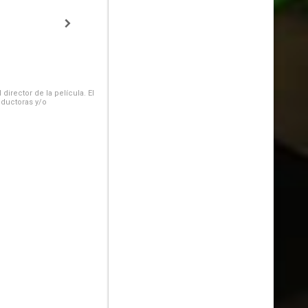
irector de la película. El
oductoras y/o