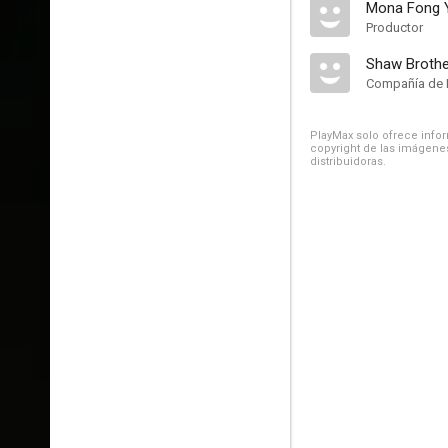
Mona Fong 
Productor
Shaw Broth
Compañía de 
PlayMax solo ofrece inform
copyright de las imágenes
distribuidoras.